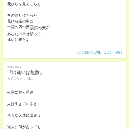
花びらを見てごらん
その降り積もった
花びら達の中に
幸福の四つ葉
が
あなたの幸せ願って
逢いに来たよ
|
この日記のURL
|
コメント(0)
|
2010-04-20
『出逢いは無数』
カテゴリー： 日記
夜空に輝く星達
人は生きていると
色々な人達に出逢う
過去に何があっても