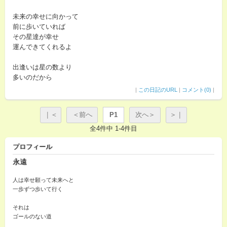
未来の幸せに向かって
前に歩いていれば
その星達が幸せ
運んできてくれるよ
出逢いは星の数より
多いのだから
|
この日記のURL
|
コメント(0)
|
｜＜
＜前へ
P1
次へ＞
＞｜
全4件中 1-4件目
プロフィール
永遠
人は幸せ願って未来へと
一歩ずつ歩いて行く
それは
ゴールのない道