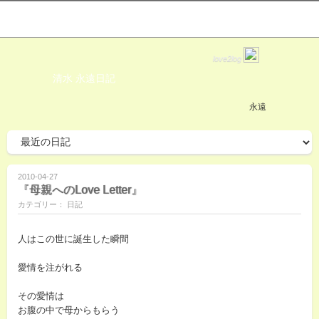
love2log
清水 永遠日記
永遠
2010-04-27
『母親へのLove Letter』
カテゴリー： 日記
人はこの世に誕生した瞬間
愛情を注がれる
その愛情は
お腹の中で母からもらう