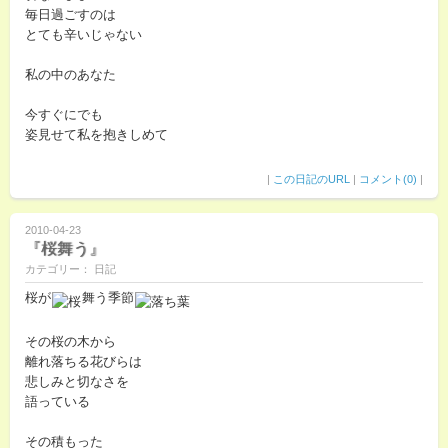
毎日過ごすのは
とても辛いじゃない
私の中のあなた
今すぐにでも
姿見せて私を抱きしめて
|
この日記のURL
|
コメント(0)
|
2010-04-23
『桜舞う』
カテゴリー： 日記
桜が
舞う季節
その桜の木から
離れ落ちる花びらは
悲しみと切なさを
語っている
その積もった