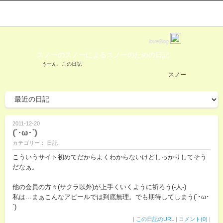
love2log
スノーのスノーによるスノーのための日記
うーん、この日記
スノー
2011-12-20
(´･ω･`)
カテゴリー： 日記
こういうサイト初めてだからよくわからないけどしっかりしてそう
だなぁ。
他の会員の方々(サクラ以外)が上手くいくように祈ろう(-人-)
私は…まぁこんなアピールでは到底無理。でも期待してしまう(´･ω･
`)
|
この日記のURL
|
コメント(0)
|