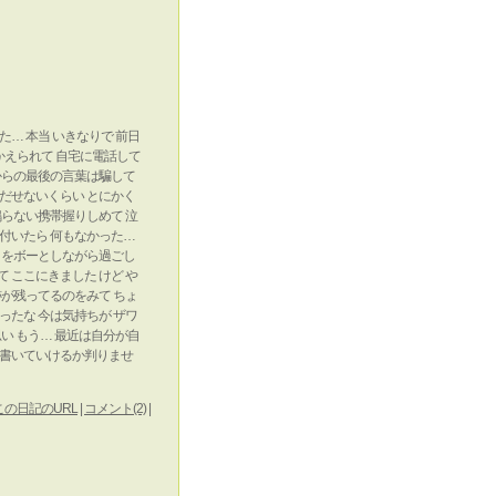
… 本当 いきなりで 前日
えられて 自宅に電話して
女からの最後の言葉は騙して
いだせないくらい とにかく
鳴らない携帯握りしめて 泣
気付いたら 何もなかった…
毎日をボーとしながら過ごし
 ここにきました けど や
跡が残ってるのをみて ちょ
ったな 今は気持ちが ザワ
い もう… 最近は自分が自
で書いていけるか判りませ
この日記のURL
|
コメント(2)
|