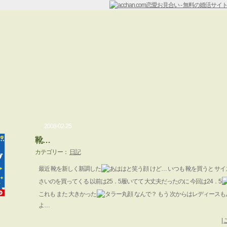
2008-02-25
靴…
カテゴリー：
日記
最近 靴を新しく新調した
けど… いつも 靴を買うと サ
さいのを買ってくる 以前は25．5履いてて 大丈夫だったのに 今回は24．5
これも また 大きかった
なんで？ もう 次からはレディースも
よ…
|