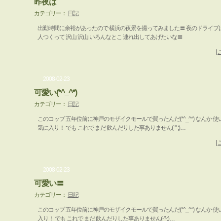
昨夜は
カテゴリー：
日記
出勤時間に余裕があったので 横浜の夜景を撮ってみました〓 夜のドライブ
人つくって 沢山 沢山 いろんなとこ 連れ出してあげたいな〓
|
2008-02-23
可愛い(*^_^*)
カテゴリー：
日記
このコップ 五年位前に神戸のモザイクモールで買ったんだ(*^_^*) なんか 
気に入り！ でも これで まだ 飲んだりした事ありません(-"-;)…
|
2008-02-23
可愛い〓
カテゴリー：
日記
このコップ 五年位前に神戸のモザイクモールで買ったんだ(*^_^*) なんか
入り！ でも これで まだ 飲んだりした事ありません(-"-;)…