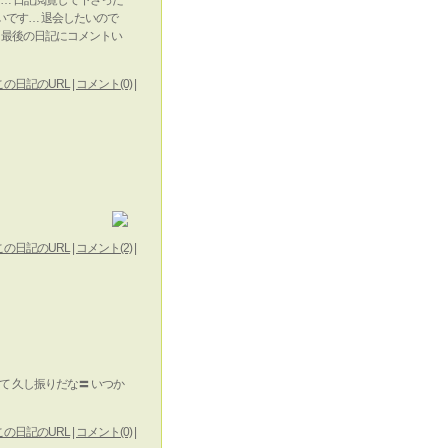
だ… 日記閲覧して下さった
いです… 退会したいので
す 最後の日記にコメントい
この日記のURL
|
コメント(0)
|
この日記のURL
|
コメント(2)
|
て 久し振りだな〓 いつか
この日記のURL
|
コメント(0)
|