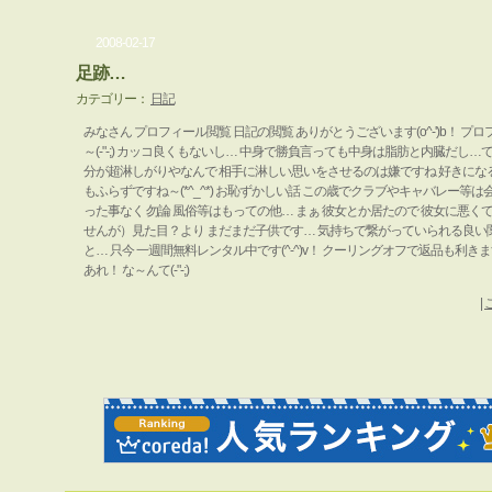
2008-02-17
足跡…
カテゴリー：
日記
みなさん プロフィール閲覧 日記の閲覧 ありがとうございます(o^-')b！ プロ
～(-"-;) カッコ良くもないし… 中身で勝負言っても中身は脂肪と内臓だし…
分が超淋しがりやなんで 相手に淋しい思いをさせるのは嫌ですね 好きにな
もふらずですね～(*^_^*) お恥ずかしい話 この歳でクラブやキャバレー等
った事なく 勿論 風俗等はもっての他… まぁ 彼女とか居たので 彼女に悪
せんが）見た目？より まだまだ子供です… 気持ちで繋がっていられる良い
と… 只今 一週間無料レンタル中です(^-^)v！ クーリングオフで返品も利き
あれ！ な～んて(-"-;)
|