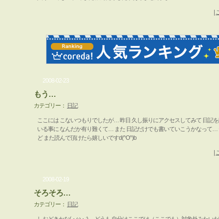
|
2008-02-23
もう…
カテゴリー：
日記
ここには こないつもりでしたが… 昨日 久し振りにアクセスしてみて 日記
いる事に なんだか有り難くて… また 日記だけでも書いていこうかなって…
ど また読んで頂けたら嬉しいですd(^O^)b
|
2008-02-19
そろそろ…
カテゴリー：
日記