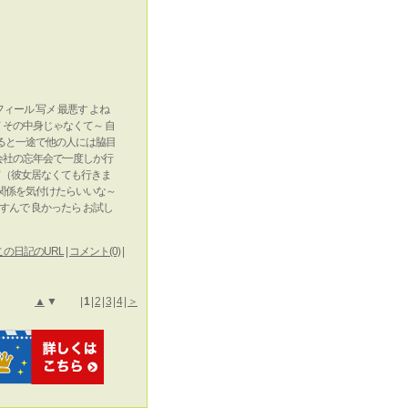
フィール 写メ 最悪す よね
て その中身じゃなくて～ 自
ると一途で他の人には脇目
は会社の忘年会で一度しか行
くて（彼女居なくても行きま
関係を気付けたらいいな～
ますんで 良かったら お試し
この日記のURL
|
コメント(0)
|
▲
▼ |
1
|
2
|
3
|
4
|
＞