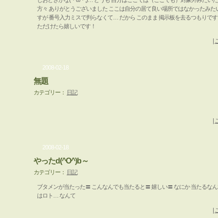
しおどきかな(・ω・;)… どうも 自分はここでは（ここでも）対象外みたい
方々 ありがとうございました ここは自分の居て良い場所ではなかったみた
すが 番号入力ミスで判らなくて… だから このまま 掲示板を去るつもりで
ただけたら嬉しいです！
|
2008-02-18
無題
カテゴリー：
日記
|
2008-02-18
やったd(^O^)b～
カテゴリー：
日記
ブタメンが当たった〓 こんなんでも当たると〓 嬉しい〓 なにか 当たるなん
はロト… なんて
|