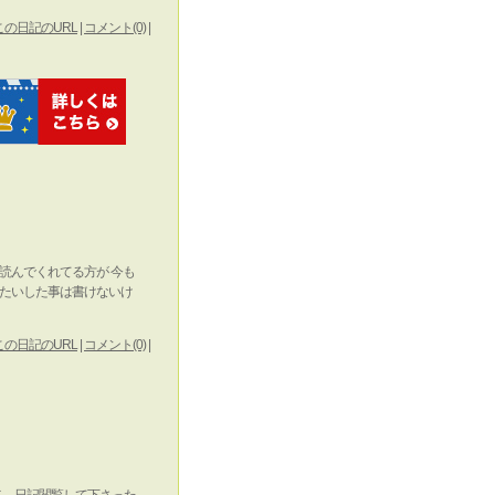
この日記のURL
|
コメント(0)
|
を読んでくれてる方が 今も
 たいした事は書けないけ
この日記のURL
|
コメント(0)
|