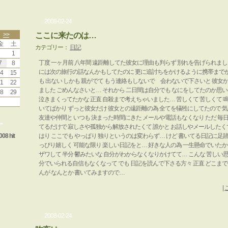
2008-02-24
>>
ここに来たのは…
金
土
カテゴリー：
日記
1
丁度 一ヶ月前 八年間 遠距離してた彼女に理由も判らず 別れを告げられました
7
8
には次の旅行の話なんかもしてたのに 更に追討ちをかけるように携帯までか
4
15
も 出ない しかも 親がでて もう連絡もしないで 会わないで下さいと 彼
1
22
ました ごめんなさいと… それから 二日間は自分でも なにをしてたのか思
8
29
泣きまくってたかな 正直 自殺まで考えちゃいました… 苦しくて 苦しくて 
いてばかり ずっと彼女だけ 彼女との遠距離の為 全てを犠牲にしてたので 
友達や仲間と いつも 決まった時間にきた メールや電話もなくなり ただ 
ー
てるだけで 寂しさや孤独から解放されたくて 誰かと お話しやメールしたくて
008 hit
はり ここでも やっぱり 独りというのは変わらず… けど 書いてる日記に足
っぴり嬉しく 可能な限り 楽しい日記をと… 好きな人の為 一生懸命でいたか
ザワして 半分 鬱みたいな 自分がわからなくなりかけてて… こんな 苦しい思
分でいられる自信もなくなって でも 日記を読んで下さる方々 正直 どこま
んが なんとか 書いてみますので…
|
2008-02-24