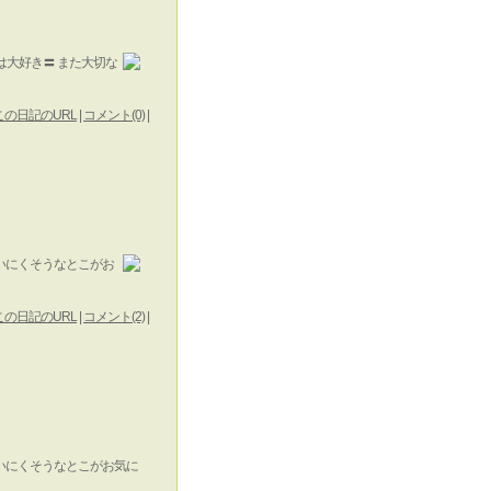
は大好き〓 また大切な
この日記のURL
|
コメント(0)
|
使いにくそうなとこがお
この日記のURL
|
コメント(2)
|
 使いにくそうなとこがお気に