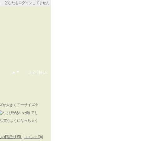
どなたもログインしてません
▲
▼ |
1
|
2
|
3
|
4
|
＞
イズが大きくて 一サイズ小
でも
ん 買うようになっちゃう
この日記のURL
|
コメント(0)
|