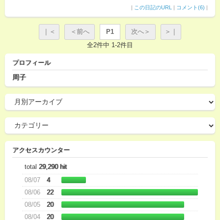
|
この日記のURL
|
コメント(6)
|
｜＜
＜前へ
P1
次へ＞
＞｜
全2件中 1-2件目
プロフィール
周子
アクセスカウンター
total
29,290 hit
08/07
4
08/06
22
08/05
20
08/04
20