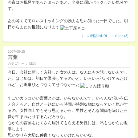
今夜はお風呂であったまったあと、全身に潤いパックしたい気分で
す。
あの薄くてモロいストッキングの効力を思い知った一日でした。明
日からまたお世話になります
|
この日記のURL
|
コメント(3)
|
2007-05-15
言葉
カテゴリー： 日記
今日、会社に新しく入社した女の人は、なんにもお話しない人でし
た。はじめは、初日で緊張してるのかと、いろいろ話かけてみたけ
れど、お返事ひとつなくてせつなかった
すごいカッコいい言葉とかは、いらないんです。いろんな想いを伝
え合えると、自然と一緒にいる時間が特別な物になっていく気がす
るの。女性同士でもそう思えるから、男性とそんな関係を築けたら
愛が生まれたりするんだろうな。
心からの言葉をたくさん届けてもらえる男性には、私も心からお返
事します。
思いやりを大切に仲良くなっていけたらいいな。