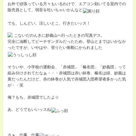
お外で頑張っている方々もいるわけで、エアコン効いてる室内での
販売員として、弱音を吐いちゃいかんなと
でも、しんどい。涼しいとこ、行きたいッス！
こないだのんきに妙義山へ行ったときの写真デス。
完全に油断してビーチサンダルだったため、登山とまではいかなか
ったですが、いやはや、登りたい衝動にかられました
そういや、小学校の運動会、「赤城団」「榛名団」「妙義団」って
組み分けされてたなぁ・・・赤城団は赤い鉢巻、榛名は緑、妙義は
黄だったんだけど、赤の鉢巻が人気で赤城団入団希望者多かった気
が・・笑
俺？もち、赤城団でしたよ☆
あ、どうでもいいッスね
さぁ。仕事、仕事