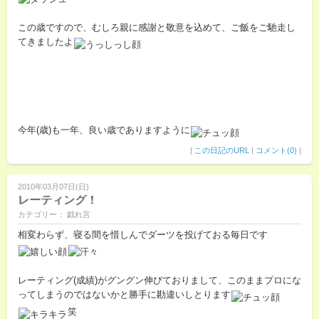
この歳ですので、むしろ親に感謝と敬意を込めて、ご飯をご馳走し
てきましたよ
今年(歳)も一年、良い歳でありますように
|
この日記のURL
|
コメント(0)
|
2010年03月07日(日)
レーティング！
カテゴリー： 戯れ言
相変わらず、寝る間を惜しんでダーツを投げておる毎日です
レーティング(成績)がグングン伸びておりまして、このままプロにな
ってしまうのではないかと勝手に勘違いしとります
笑