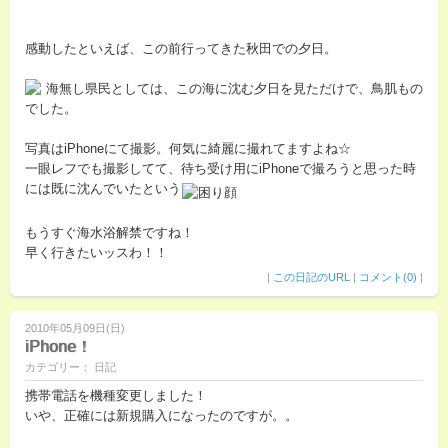
感動したといえば、この前行ってきた秋田での夕日。
海無し県民としては、この海に沈む夕日を見ただけで、鳥肌もの
でした。
写真はiPhoneにて撮影。何気に綺麗に撮れてますよね☆
一眼レフでも撮影してて、待ち受け用にiPhoneで撮ろうと思った時
には既に沈んでいたという
もうすぐ海水浴解禁ですね！
早く行きたいッスわ！！
|
この日記のURL
|
コメント(0)
|
2010年05月09日(日)
iPhone！
カテゴリー： 日記
携帯電話を機種変更しました！
いや、正確には新規購入になったのですが。。