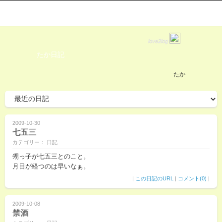
love2log
たか日記
たか
2009-10-30
七五三
カテゴリー： 日記
甥っ子が七五三とのこと。
月日が経つのは早いなぁ。
|
この日記のURL
|
コメント(0)
|
2009-10-08
禁酒