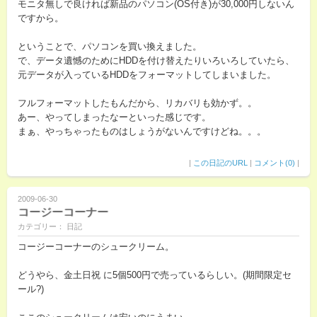
モニタ無しで良ければ新品のパソコン(OS付き)が30,000円しないん
ですから。
ということで、パソコンを買い換えました。
で、データ遺憾のためにHDDを付け替えたりいろいろしていたら、
元データが入っているHDDをフォーマットしてしまいました。
フルフォーマットしたもんだから、リカバリも効かず。。
あー、やってしまったなーといった感じです。
まぁ、やっちゃったものはしょうがないんですけどね。。。
|
この日記のURL
|
コメント(0)
|
2009-06-30
コージーコーナー
カテゴリー： 日記
コージーコーナーのシュークリーム。
どうやら、金土日祝 に5個500円で売っているらしい。(期間限定セ
ール?)