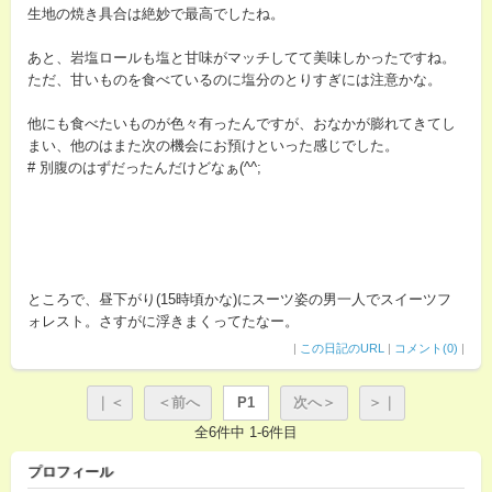
生地の焼き具合は絶妙で最高でしたね。
あと、岩塩ロールも塩と甘味がマッチしてて美味しかったですね。
ただ、甘いものを食べているのに塩分のとりすぎには注意かな。
他にも食べたいものが色々有ったんですが、おなかが膨れてきてし
まい、他のはまた次の機会にお預けといった感じでした。
# 別腹のはずだったんだけどなぁ(^^;
ところで、昼下がり(15時頃かな)にスーツ姿の男一人でスイーツフ
ォレスト。さすがに浮きまくってたなー。
|
この日記のURL
|
コメント(0)
|
｜＜
＜前へ
P1
次へ＞
＞｜
全6件中 1-6件目
プロフィール