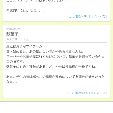
ここのシュークリームは安いのにうまい。
今度買いに行かねば。。。
|
この日記のURL
|
コメント(0)
|
2009-06-23
麩菓子
カテゴリー： 日記
最近麩菓子がマイブーム
食べ始めると、あの懐かしい味がやめられませんね。
スーパーやお菓子屋に行くたびについつい麩菓子を買っている今日
この頃です。
麩菓子にも色々種類があるけど、やっぱり黒糖が一番ですね。
あぁ、子供の頃は端っこの黒糖が多めについてる部分が好きだった
なぁ。。
|
この日記のURL
|
コメント(0)
|