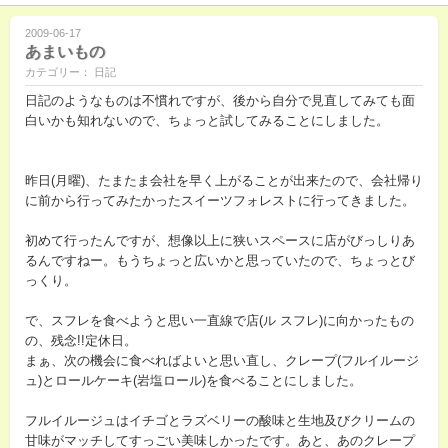
2009-06-17
あまいもの
カテゴリー： 日記
日記のようなものは不慣れですが、後から自分で見直してみても面
白いかも知れないので、ちょっと試してみることにしました。
昨日(月曜)、たまたま会社を早く上がることが出来たので、会社帰り
に前から行ってみたかったスイーツフォレストに行ってきました。
初めて行ったんですが、想像以上に狭いスペースに店がびっしりあ
るんですねー。もうちょっと広いかと思っていたので、ちょっとび
っくり。
で、スフレを食べようと思い一直線で店(ル スフレ)に向かったもの
の、残念!!定休日。
まぁ、次の機会に食べればよいと思い直し、クレープ(フルイルージ
ュ)とロールケーキ(岩塩ロール)を食べることにしました。
フルイルージュはイチゴとラズベリーの酸味と生地及びクリームの
甘味がマッチしてすっごい美味しかったです。あと、あのクレープ