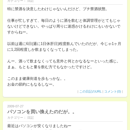
カテゴリー： 日記
特に禁酒を決意したわけじゃないんだけど、プチ禁酒状態。
仕事が忙しすぎて、毎日のように酒を飲むと体調管理がとてもじゃ
ないけどできない。やっぱり周りに迷惑かけるわけにもいかないで
すからねー。
以前は週に6日(週に1日休肝日)程度飲んでいたのだが、今じゃ1ヶ月
に1,2回程度しか飲まなくなってしまった。
んー、酒って飲まなくっても意外と何とかなるなーといった感じ。
まぁ、もともと量を飲む方でもなかったですけど。
このまま健康街道を歩もっかな。。
お金の節約にもなるしなー。
|
この日記のURL
|
コメント(0)
|
2009-07-27
パソコンを買い換えたのだが。。
カテゴリー： 日記
最近はパソコンが安くなりましたねー