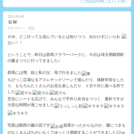
|
この日記のURL
|
コメント(3)
|
2011-05-05
ＧＷ
カテゴリー： 日記
ＧＷ、どこ行っても混んでいるとは知りつつ、出かけずにいられ
ない！！
ということで…昨日は群馬フラワーパークに、今日は埼玉県騎西町
の藤まつりに行ってきました♪
群馬には甥、姪と私の父、母で行きました
ちびっこ広場なるアスレチックゾーンで遊んだり、体験学習をした
り、もちろんたくさんのお花を楽しんだり、１日十分に遊べる所で
した
芝生にシートを広げて、みんなで手作り弁当をつつく、素朴ですが
大切な時間が過ごせました
写真は騎西の藤の花です
肌寒かったからなのか、藤につきも
のなくまんばちがいなくてゆっくり堪能することができました