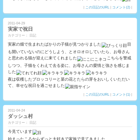
|
この日記のURL
|
コメント(2)
|
2011-04-29
実家で祝日
カテゴリー： 日記
実家の畑で生まれたばかりの子猫が見つかりました
目
も開いていないのにどうしよう、とオロオロしていたら、お母さん
と思われる猫が迎えに来てくれました
こちらを警戒
しつつ、子猫をくわえて去る姿に、お母さんの愛情と強さを感じま
した
夜は収穫したブロッコリーと菜の花とたらの芽をおいしくいただい
て、幸せな祝日を過ごせました
|
この日記のURL
|
コメント(1)
|
2011-04-24
ダッシュ村
カテゴリー： 日記
今見ています
始まったころからずっと大好きで家族で見てきました