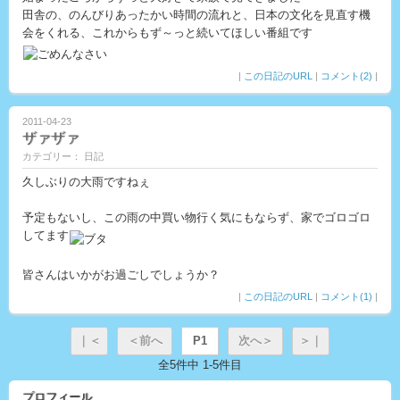
田舎の、のんびりあったかい時間の流れと、日本の文化を見直す機
会をくれる、これからもず～っと続いてほしい番組です
|
この日記のURL
|
コメント(2)
|
2011-04-23
ザァザァ
カテゴリー： 日記
久しぶりの大雨ですねぇ
予定もないし、この雨の中買い物行く気にもならず、家でゴロゴロ
してます
皆さんはいかがお過ごしでしょうか？
|
この日記のURL
|
コメント(1)
|
｜＜
＜前へ
P1
次へ＞
＞｜
全5件中 1-5件目
プロフィール