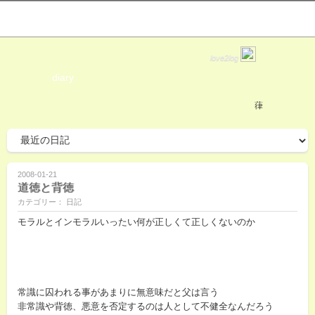
love2log
diary
葎
2008-01-21
道徳と背徳
カテゴリー： 日記
モラルとインモラルいったい何が正しくて正しくないのか
常識に囚われる事があまりに無意味だと父は言う
非常識や背徳、悪意を否定するのは人として不健全なんだろう