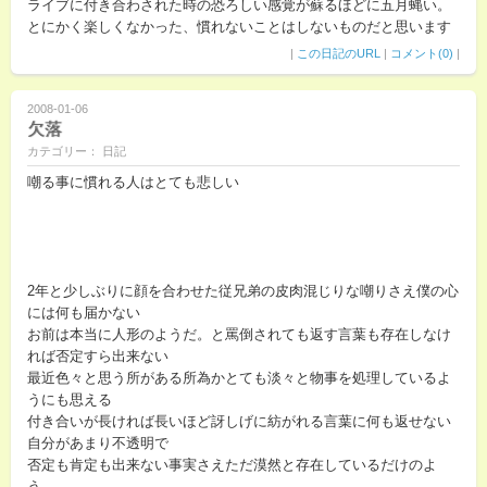
ライブに付き合わされた時の恐ろしい感覚が蘇るほどに五月蝿い。
とにかく楽しくなかった、慣れないことはしないものだと思います
|
この日記のURL
|
コメント(0)
|
2008-01-06
欠落
カテゴリー： 日記
嘲る事に慣れる人はとても悲しい
2年と少しぶりに顔を合わせた従兄弟の皮肉混じりな嘲りさえ僕の心
には何も届かない
お前は本当に人形のようだ。と罵倒されても返す言葉も存在しなけ
れば否定すら出来ない
最近色々と思う所がある所為かとても淡々と物事を処理しているよ
うにも思える
付き合いが長ければ長いほど訝しげに紡がれる言葉に何も返せない
自分があまり不透明で
否定も肯定も出来ない事実さえただ漠然と存在しているだけのよ
う。