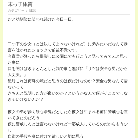
末っ子体質
カテゴリー： 日記
だと幼馴染に笑われ続けた今日一日。
二つ下の少女（とは決してよべないけれど）に弟みたいだなんて暴
言を吐かれたショックで前後不覚です。
今夜雪が降ったら撮影しに公園にでも行こうと誘ってみてふと思っ
た事に
口を開けばきょとんとした顔で事も無げに「リツは安全な男だから
大丈夫。」
絶対これは侮辱の域だと思うのは僕だけなのか？安全な男なんて居
ないって
きちんと説明した方が良いのか？というかなんで僕がそこまでしな
きゃいけないんだ？
彼女の弟が歩く疑心暗鬼だとしたら彼女は生まれる前に警戒心を置
いてきたのだろう
僕に警戒しろとは言わないけれど一応成人しているのだからもう少
し
自衛の手段を身に付けて欲しいと切に思う