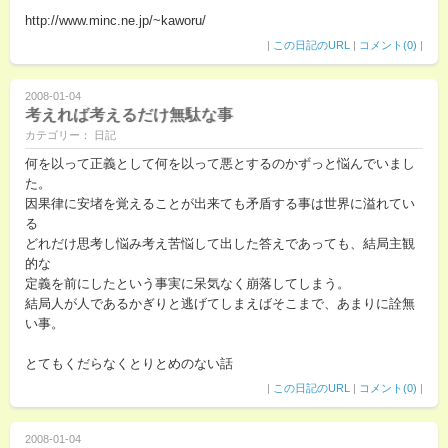
http://www.minc.ne.jp/~kaworu/
|
この日記のURL
|
コメント(0)
|
2008-01-04
考えれば考えるだけ無駄な事
カテゴリー： 日記
何を以って正義として何を以って悪とするのかずっと悩んでいまし
た。
因果律に安堵を覚えることが出来ても矛盾する事は世界に溢れてい
る
どれだけ思考し悩み考え苦悩して出した答えであっても、結局主観
的な
定義を前にしたという事実に呆気なく崩落してしまう。
結局人が人であるかぎりと逃げてしまえばそこまで、あまりに詮無
い事。
とてもくだらなくとりとめのない話
|
この日記のURL
|
コメント(0)
|
2008-01-04