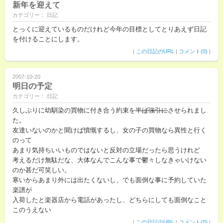
新年を迎えて
カテゴリー： 日記
とっくに迎えているものだけれど今年の目標としてとりあえず日記
を付けることにします。
|
この日記のURL
|
コメント(0)
|
2007-10-20
明日の予定
カテゴリー： 日記
久しぶりに幼馴染の買物に付き合う約束を
半ば強引に
させられまし
た。
友達いないのかと聞けば憤慨するし、女の子の買物なら異性と行く
のって
あまり気持ちいいものではないと反対の立場だったら思うけれど
考えるだけ無駄だな、大体なんでこんな事で鬱々しなきゃいけない
のか甚だ可笑しい。
寒いからあまり外には出たくないし、でも面倒な事に予約していた
楽譜が
入荷したと楽器店から電話があったし、どちらにしても面倒なこと
このうえない
|
この日記のURL
|
コメント(0)
|