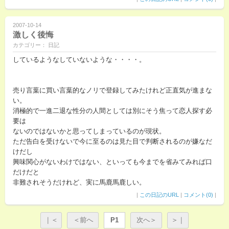
2007-10-14
激しく後悔
カテゴリー： 日記
しているようなしていないような・・・・。
売り言葉に買い言葉的なノリで登録してみたけれど正直気が進まな
い。
消極的で一進二退な性分の人間としては別にそう焦って恋人探す必
要は
ないのではないかと思ってしまっているのが現状。
ただ告白を受けないで今に至るのは見た目で判断されるのが嫌なだ
けだし
興味関心がないわけではない、といっても今までを省みてみれば口
だけだと
非難されそうだけれど、実に馬鹿馬鹿しい。
|
この日記のURL
|
コメント(0)
|
｜＜
＜前へ
P1
次へ＞
＞｜