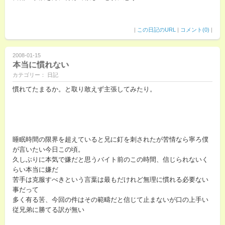
|
この日記のURL
|
コメント(0)
|
2008-01-15
本当に慣れない
カテゴリー： 日記
慣れてたまるか。と取り敢えず主張してみたり。
睡眠時間の限界を超えていると兄に釘を刺されたが苦情なら寧ろ僕
が言いたい今日この頃。
久しぶりに本気で嫌だと思うバイト前のこの時間、信じられないく
らい本当に嫌だ
苦手は克服すべきという言葉は最もだけれど無理に慣れる必要ない
事だって
多く有る筈、今回の件はその範疇だと信じて止まないが口の上手い
従兄弟に勝てる訳が無い