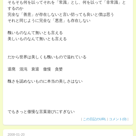
そもそも何を以ってそれを「常識」とし、何を以って「非常識」と
するのか
完全な「善意」が存在しないと言い切っても良いと僕は思う
それと同じように完全な「悪意」も存在しない
醜いものなんて無いとも言える
美しいものなんて無いとも言える
だから世界は美しくも醜いもので溢れている
退廃 混沌 衰退 傲慢 貪婪
醜さを認めないものに本当の美しさはない
でもきっと傲慢な言葉遊びにすぎない
|
この日記のURL
|
コメント(0)
|
2008-01-20