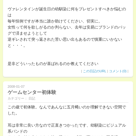
ヴァレンタインが誕生日の幼馴染に何をプレゼントすべきか悩むの
は
毎年恒例ですが本当に誰か助けてください、切実に。
女性って何を欲しがるのか判らない、去年は安易にブランドのバッ
グで済ませようとして
逆ギレされて突っ返された苦い思い出もあるので慎重にいかない
と・・・。
是非どういったものが喜ばれるのか教えてください
|
この日記のURL
|
コメント(0)
|
2008-01-07
ゲームセンター初体験
カテゴリー： 日記
この歳で初体験。なんであんなに五月蝿いのか理解できない空間で
した。
耳は非常に良い方なので正直きつかったです、幼馴染にビジュアル
系バンドの