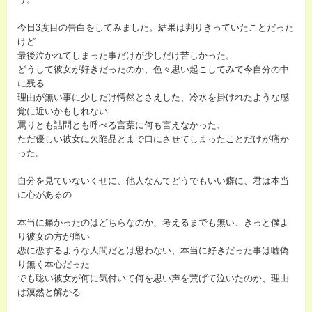
今日3度目の告白をしてみました。結果は判りきっていたことだった
けど
最後泣かれてしまった事だけが少しだけ苦しかった。
どうして彼女が好きだったのか、色々思い起こしてみて今自分の中
に残る
理由が無い事に少しだけ愕然とさえした、冷水を掛けれたような感
覚に近いかもしれない
罵りとも詰問とも呼べる言葉に何も言えなかった、
ただ優しい彼女に欠陥品とまで口にさせてしまったことだけが痛か
った。
自分を見ていないくせに、他人なんてどうでもいい癖に、君は本当
に心があるの
本当に痛かったのはどちらなのか、考えるまでも無い、きっと僕よ
り彼女の方が痛い
恋に恋するような人間だとは思わない、本当に好きだった事は嘘偽
り無く本心だった
でも聡い彼女が何に気付いて何を思い声を荒げて泣いたのか、理由
は漠然と解かる