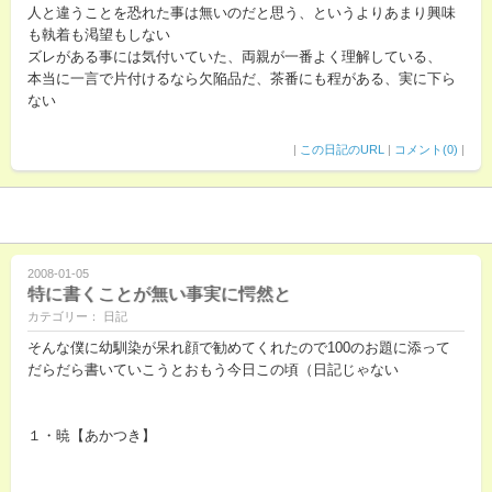
人と違うことを恐れた事は無いのだと思う、というよりあまり興味
も執着も渇望もしない
ズレがある事には気付いていた、両親が一番よく理解している、
本当に一言で片付けるなら欠陥品だ、茶番にも程がある、実に下ら
ない
|
この日記のURL
|
コメント(0)
|
2008-01-05
特に書くことが無い事実に愕然と
カテゴリー： 日記
そんな僕に幼馴染が呆れ顔で勧めてくれたので100のお題に添って
だらだら書いていこうとおもう今日この頃（日記じゃない
１・暁【あかつき】