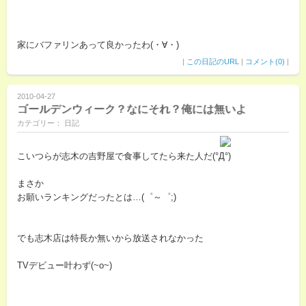
家にバファリンあって良かったわ(・∀・)
|
この日記のURL
|
コメント(0)
|
2010-04-27
ゴールデンウィーク？なにそれ？俺には無いよ
カテゴリー： 日記
こいつらが志木の吉野屋で食事してたら来た人だ(°Д°)
まさか
お願いランキングだったとは…(゜～゜;)
でも志木店は特長か無いから放送されなかった
TVデビュー叶わず(~o~)