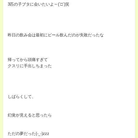
3匹の子ブタに会いたいよ～(´□`)笑
昨日の飲み会は最初にビール飲んだのが失敗だったな
帰ってから頭痛すぎて
クスリに手出しちまった
しばらくして、
幻覚が見えると思ったら
ただの夢だった(-_-)zzz