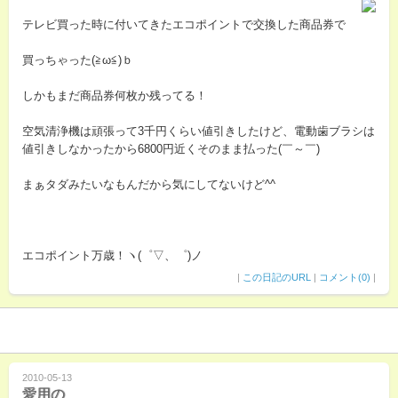
テレビ買った時に付いてきたエコポイントで交換した商品券で
買っちゃった(≧ω≦)ｂ
しかもまだ商品券何枚か残ってる！
空気清浄機は頑張って3千円くらい値引きしたけど、電動歯ブラシは
値引きしなかったから6800円近くそのまま払った(￣～￣)
まぁタダみたいなもんだから気にしてないけど^^
エコポイント万歳！ヽ(゜▽、゜)ノ
|
この日記のURL
|
コメント(0)
|
2010-05-13
愛用の