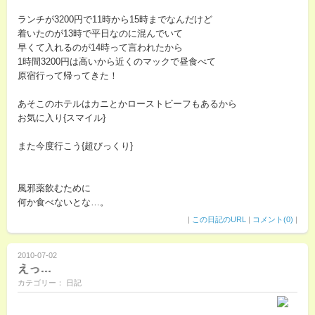
ランチが3200円で11時から15時までなんだけど
着いたのが13時で平日なのに混んでいて
早くて入れるのが14時って言われたから
1時間3200円は高いから近くのマックで昼食べて
原宿行って帰ってきた！
あそこのホテルはカニとかローストビーフもあるから
お気に入り{スマイル}
また今度行こう{超びっくり}
風邪薬飲むために
何か食べないとな…。
|
この日記のURL
|
コメント(0)
|
2010-07-02
えっ…
カテゴリー： 日記