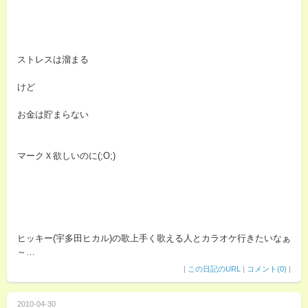
ストレスは溜まる
けど
お金は貯まらない
マークＸ欲しいのに(;O;)
ヒッキー(宇多田ヒカル)の歌上手く歌える人とカラオケ行きたいなぁ
～…
|
この日記のURL
|
コメント(0)
|
2010-04-30