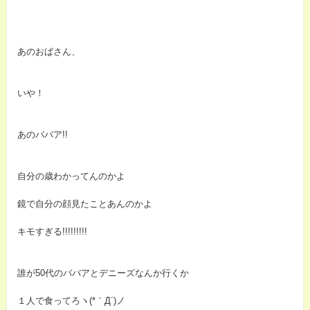
あのおばさん、
いや！
あのババア!!
自分の歳わかってんのかよ
鏡で自分の顔見たことあんのかよ
キモすぎる!!!!!!!!!
誰が50代のババアとデニーズなんか行くか
１人で食ってろヽ(*｀Д´)ノ