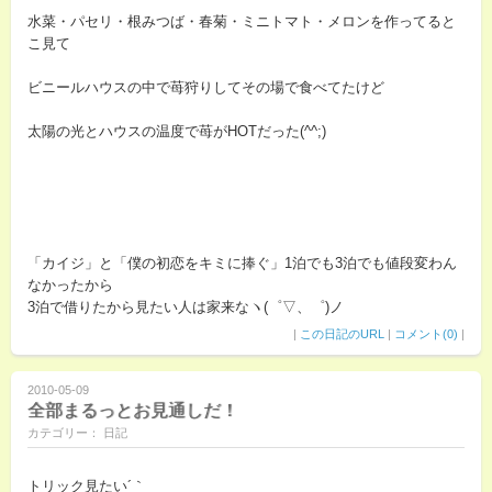
水菜・パセリ・根みつば・春菊・ミニトマト・メロンを作ってると
こ見て
ビニールハウスの中で苺狩りしてその場で食べてたけど
太陽の光とハウスの温度で苺がHOTだった(^^;)
「カイジ」と「僕の初恋をキミに捧ぐ」1泊でも3泊でも値段変わん
なかったから
3泊で借りたから見たい人は家来なヽ(゜▽、゜)ノ
|
この日記のURL
|
コメント(0)
|
2010-05-09
全部まるっとお見通しだ！
カテゴリー： 日記
トリック見たい´｀