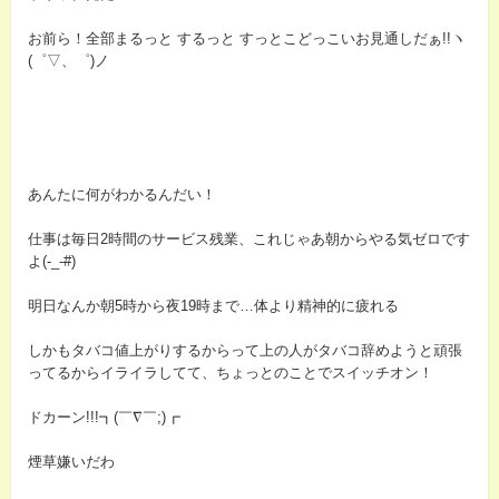
お前ら！全部まるっと するっと すっとこどっこいお見通しだぁ!!ヽ
(゜▽、゜)ノ
あんたに何がわかるんだい！
仕事は毎日2時間のサービス残業、これじゃあ朝からやる気ゼロです
よ(-_-#)
明日なんか朝5時から夜19時まで…体より精神的に疲れる
しかもタバコ値上がりするからって上の人がタバコ辞めようと頑張
ってるからイライラしてて、ちょっとのことでスイッチオン！
ドカーン!!!┓(￣∇￣;)┏
煙草嫌いだわ