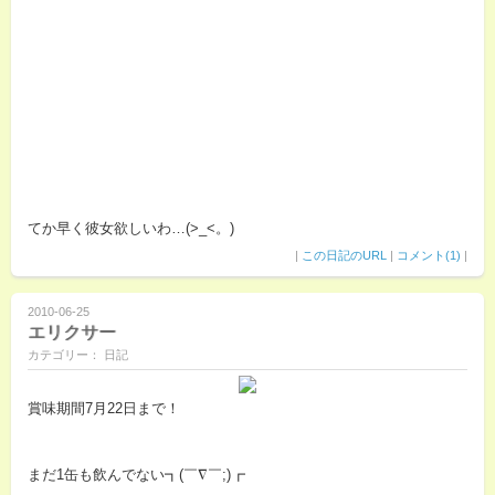
てか早く彼女欲しいわ…(>_<。)
|
この日記のURL
|
コメント(1)
|
2010-06-25
エリクサー
カテゴリー： 日記
賞味期間7月22日まで！
まだ1缶も飲んでない┓(￣∇￣;)┏