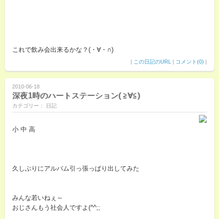
これで飲み会出来るかな？(・∀・∩)
|
この日記のURL
|
コメント(0)
|
2010-06-18
深夜1時のハートステーション( ≧∀≦)
カテゴリー： 日記
小 中 高
久しぶりにアルバム引っ張っぱり出してみた
みんな若いねぇ～
おじさんもう社会人ですよ(^^;;