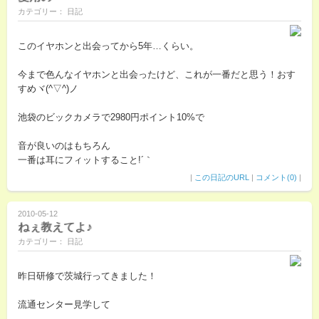
カテゴリー： 日記
このイヤホンと出会ってから5年…くらい。
今まで色んなイヤホンと出会ったけど、これが一番だと思う！おす
すめヾ(^▽^)ノ
池袋のビックカメラで2980円ポイント10%で
音が良いのはもちろん
一番は耳にフィットすること!´｀
|
この日記のURL
|
コメント(0)
|
2010-05-12
ねぇ教えてよ♪
カテゴリー： 日記
昨日研修で茨城行ってきました！
流通センター見学して