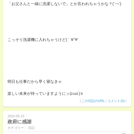
「お父さんと一緒に洗濯しないで」とか言われちゃうかな？(´￢`)
こっそり洗濯機に入れちゃうけど(｀∀´Ψ
明日も仕事だから早く寝なきゃ
楽しい未来が待っていますようにッ(≧ω≦)ｂ
|
この日記のURL
|
コメント(0)
|
2010-05-13
政府に感謝
カテゴリー： 日記