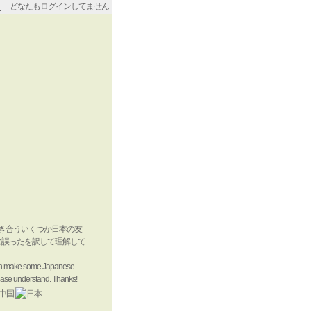
どなたもログインしてません
付き合ういくつか日本の友
の誤ったを訳して理解して
 can make some Japanese
lease understand. Thanks!