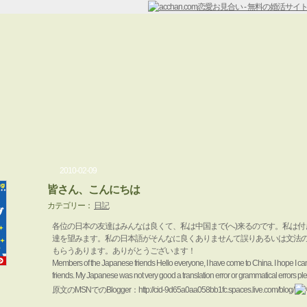
2010-02-09
皆さん、こんにちは
カテゴリー：
日記
各位の日本の友達はみんなは良くて、私は中国まで(へ)来るのです。私は
達を望みます。私の日本語がそんなに良くありませんて誤りあるいは文法
もらうあります。ありがとうございます！
Members of the Japanese friends Hello everyone, I have come to China. I hope I
friends. My Japanese was not very good a translation error or grammatical errors p
原文のMSNでのBlogger：http://cid-9d65a0aa058bb1fc.spaces.live.com/blog/