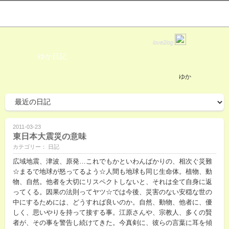
love2log
ゆか日記
ゆか
2011-03-23
東日本大震災の意味
カテゴリー： 日記
広域地震、津波、原発…これでもかといわんばかりの、相次ぐ災難
☆まるで地球が怒ってるよう☆人間も地球も同じ生命体。植物、動
物、自然。他者を大切にリスペクトしないと、それは全て自身に返
ってくる。因果の法則ってヤツ☆では今後、災害のない安穏な世の
中にするためには、どうすれば良いのか。自然、動物、他者に、優
しく、思いやりを持って接する事。江原さんや、宗教人、多くの賢
者が、その事を警告し続けてきた。今真剣に、彼らの言葉に耳を傾