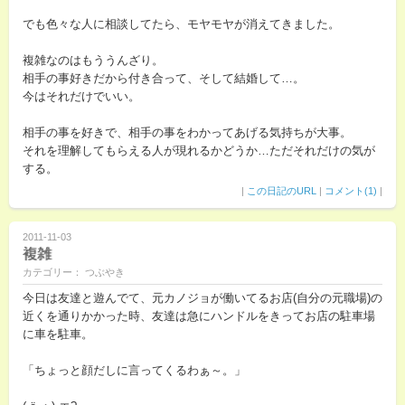
でも色々な人に相談してたら、モヤモヤが消えてきました。
複雑なのはもううんざり。
相手の事好きだから付き合って、そして結婚して…。
今はそれだけでいい。
相手の事を好きで、相手の事をわかってあげる気持ちが大事。
それを理解してもらえる人が現れるかどうか…ただそれだけの気が
する。
|
この日記のURL
|
コメント(1)
|
2011-11-03
複雑
カテゴリー： つぶやき
今日は友達と遊んでて、元カノジョが働いてるお店(自分の元職場)の
近くを通りかかった時、友達は急にハンドルをきってお店の駐車場
に車を駐車。
「ちょっと顔だしに言ってくるわぁ～。」