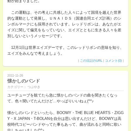
動が始まりました。
この運動は、その考えに共感した人々によって国境を越えた世界
的な運動として発展し、ＵＮＡＩＤＳ（国連合同エイズ計画）のシ
ンボルマークにも採用されています。レッドリボンは、あなたがエ
イズに関して偏見をもっていない、エイズとともに生きる人々を差
別しないというメッセージです。
12月1日は世界エイズデーです。このレッドリボンの意味を知り、
エイズをみんなで考えましょう。
|
この日記のURL
|
コメント(0)
|
2011-11-26
懐かしのバンド
カテゴリー： つぶやき
ユーチューブを観てたら急に懐かしのバンドの曲を聞きたくなっ
て、色々聞いてたんだけど…やっぱりいいねぇ(^^♪
懐かしのバンドといったら、BOOWY・THE BLUE HEARTS・ZIGG
Y・X JAPAN・T-BOLANを自分は思い出すんだけど、BOOWYは高
校時代コピーバンドやってた事もあって、曲が流れると同時に歌い
出しちゃいました(^^♪