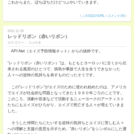
これからまた、ぼちぼちだけどつぶやいていきます。
|
この日記のURL
|
コメント(0)
|
2011-11-29
レッドリボン（赤いリボン）
カテゴリー： つぶやき
API-Net（エイズ予防情報ネット）からの抜粋です。
“レッドリボン（赤いリボン）”は、もともとヨーロッパに古くから伝
承される風習のひとつで、病気や事故で人生を全うできなかった
人々への追悼の気持ちを表すものだったそうです。
この“レッドリボン”がエイズのために使われ始めたのは、アメリカ
でエイズが社会的な問題となってきた１９９０年ごろのことです。
このころ、演劇や音楽などで活動するニューヨークのアーティスト
たちにもエイズがひろがり、エイズで死亡する人々が増えていきま
した。
そうした仲間たちにたいする追悼の気持ちとエイズに苦しむ人々
への理解と支援の意思を示すため、“赤いリボン”をシンボルにした運