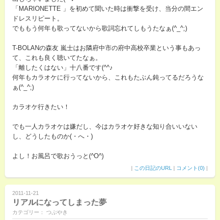
「MARIONETTE 」を初めて聞いた時は衝撃を受け、当分の間エン
ドレスリピート。
でももう何年も歌ってないから歌詞忘れてしもうたなぁ(^_^;)
T-BOLANの森友 嵐士はお隣府中市の府中高校卒業という事もあっ
て、これも良く聴いてたなぁ。
「離したくはない」十八番です(^^♪
何年もカラオケに行ってないから、これもたぶん鈍ってるだろうな
ぁ(^_^;)
カラオケ行きたい！
でも一人カラオケは嫌だし、今はカラオケ好きな知り合いいない
し、どうしたものか(・へ・)
よし！お風呂で歌おうっと(^O^)
|
この日記のURL
|
コメント(0)
|
2011-11-21
リアルになってしまった夢
カテゴリー： つぶやき