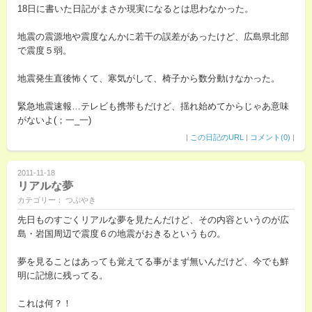
18日に書いた日記がまさか現実になるとは思わなかった。
地震の震源地や震度なんかに若干の誤差があったけど、広島県北部
で震度５弱。
地震発生直後怖くて、寒気がして、椅子から数分動けなかった。
緊急地震速報…テレビも携帯もだけど、揺れ始めてからじゃあ意味
がないよ(；一_一)
|
この日記のURL
|
コメント(0)
|
2011-11-18
リアルな夢
カテゴリー： つぶやき
先日ものすごくリアルな夢を見たんだけど、その内容というのが広
島・岩国周辺で震度６の地震がおきるというもの。
夢を見ることはあっても覚えてる事がまず無いんだけど、今でも鮮
明に記憶に残ってる。
これは何？！