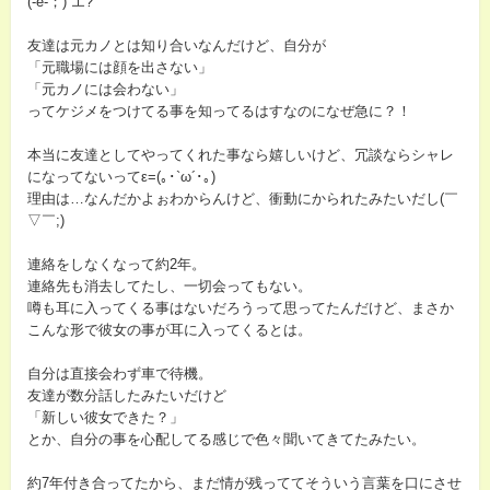
(‐ё‐；) エ?
友達は元カノとは知り合いなんだけど、自分が
「元職場には顔を出さない」
「元カノには会わない」
ってケジメをつけてる事を知ってるはすなのになぜ急に？！
本当に友達としてやってくれた事なら嬉しいけど、冗談ならシャレ
になってないってε=(｡･`ω´･｡)
理由は…なんだかよぉわからんけど、衝動にかられたみたいだし(￣
▽￣;)
連絡をしなくなって約2年。
連絡先も消去してたし、一切会ってもない。
噂も耳に入ってくる事はないだろうって思ってたんだけど、まさか
こんな形で彼女の事が耳に入ってくるとは。
自分は直接会わず車で待機。
友達が数分話したみたいだけど
「新しい彼女できた？」
とか、自分の事を心配してる感じで色々聞いてきてたみたい。
約7年付き合ってたから、まだ情が残っててそういう言葉を口にさせ