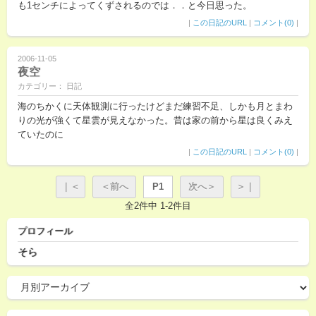
も1センチによってくずされるのでは．．と今日思った。
|
この日記のURL
|
コメント(0)
|
2006-11-05
夜空
カテゴリー： 日記
海のちかくに天体観測に行ったけどまだ練習不足、しかも月とまわ
りの光が強くて星雲が見えなかった。昔は家の前から星は良くみえ
ていたのに
|
この日記のURL
|
コメント(0)
|
｜＜
＜前へ
P1
次へ＞
＞｜
全2件中 1-2件目
プロフィール
そら