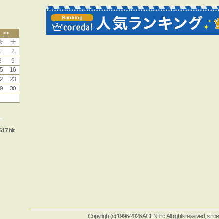
>>
金
土
1
2
8
9
5
16
2
23
9
30
ー
617 hit
Copyright (c) 1996-2026 ACHN Inc. All rights reserved, sinc