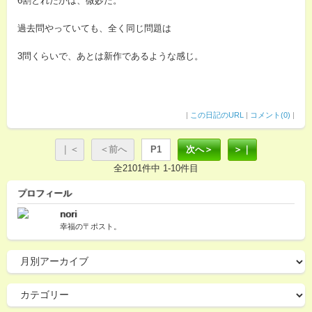
6割とれたかは、微妙だ。
過去問やっていても、全く同じ問題は
3問くらいで、あとは新作であるような感じ。
|
この日記のURL
|
コメント(0)
|
｜＜
＜前へ
P1
次へ＞
＞｜
全2101件中 1-10件目
プロフィール
nori
幸福の〒ポスト。