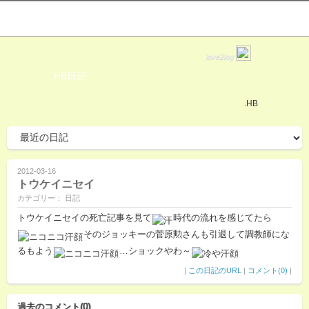
love2log
.HB日記
.HB
2012-03-16
トウケイニセイ
カテゴリー： 日記
トウケイニセイの死亡記事を見て
時代の流れを感じてたら
そのジョッキーの菅原勲さんも引退して調教師にな
るもよう
…ショックやわ～
|
この日記のURL
|
コメント(0)
|
過去のコメント(0)