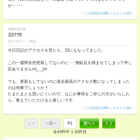
が･････
|
この日記のURL
|
コメント(0)
|
2008-03-24
33??!!
カテゴリー： 日記
今日日記のアクセスを見たら、33にもなってました。
この一週間全然更新してないのに･･･無駄足を踏ませてしまって申し
訳ありませんm(_ _)m
でも、更新もしてないのに過去最高のアクセス数になってしまった
のは何事でしょうか？
たまたまとも思いにくいので、なにか事情をご存じの方がいらした
ら、教えていただけると嬉しいです。
|
この日記のURL
|
コメント(0)
|
｜＜
＜前へ
P1
次へ＞
＞｜
全43件中 1-10件目