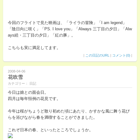
今回のフライトで見た映画は、「ライラの冒険」「I am legend」
「陰日向に咲く」「PS. I love you」「Always 三丁目の夕日」「Alw
ays続・三丁目の夕日」「紅の豚」。
こちらも実に満足してます。
|
この日記のURL
|
コメント(0)
|
2008-04-06
花吹雪
カテゴリー： 日記
今日は娘との面会日。
四月は毎年恒例の花見です。
今年は桜がちょうど散り初めた頃にあたり、かすかな風に舞う花び
らを浴びながら春を満喫することができました。
これぞ日本の春、といったところでしょうか。