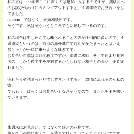
私の方は････本来ここに書くのは趣旨に反するのですが、無駄足へ
のお詫び代わりにカミングアウトすると、４週連続でお見合いをし
てました。
acchan、ではなく、結婚相談所です。
そうです。私はそういうところでも活動しているのです。
私の場合は申し込んでも断られることの方が圧倒的に多いので、４
週連続というのは、前回の海外逃亡で時期がかたまったとはいえ、
盆と正月が一緒に来たような騒ぎです。
お見合い自体は２時間程度ですが、準備に移動、そして何より初対
面の、しかも後半生を左右するかもしれない相手との会話、正直疲
れました。
疲れたり煮詰まったり忙しすぎたりすると、怠惰に流れるのが私の
癖。
でももうしばらくはお見合いもなさそうなので、またボチボチ書い
ていきます。
来週末はお見合い、ではなくて娘との花見です。
桜が今日の雨に耐えて、来週まで残っていてくれるといいのです