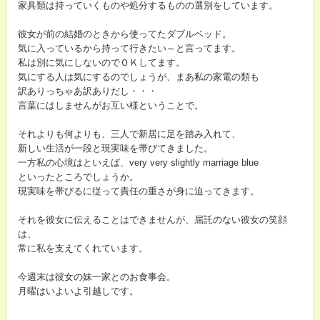
家具類は持っていくものや処分するものの選別をしています。
彼女が前の結婚のときから使ってたダブルベッド。
気に入っているから持って行きたい～と言ってます。
私は別に気にしないのでＯＫしてます。
気にする人は気にするのでしょうが、まあ私の家電の類も
訳ありっちゃあ訳ありだし・・・
言葉にはしませんがお互い様ということで。
それよりも何よりも、三人で新居に足を踏み入れて、
新しい生活が一段と現実味を帯びてきました。
一方私の心境はといえば、very very slightly marriage blue
といったところでしょうか。
現実味を帯びるに従って責任の重さが身に迫ってきます。
それを彼女に伝えることはできませんが、屈託のない彼女の笑顔
は、
常に私を支えてくれています。
今週末は彼女の妹一家とのお食事会。
月曜はいよいよ引越しです。