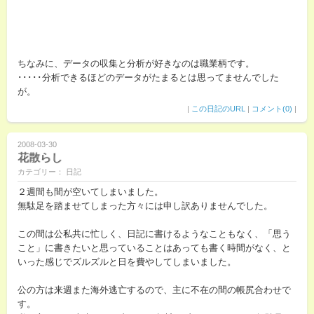
ちなみに、データの収集と分析が好きなのは職業柄です。
･････分析できるほどのデータがたまるとは思ってませんでした
が。
|
この日記のURL
|
コメント(0)
|
2008-03-30
花散らし
カテゴリー： 日記
２週間も間が空いてしまいました。
無駄足を踏ませてしまった方々には申し訳ありませんでした。
この間は公私共に忙しく、日記に書けるようなこともなく、「思う
こと」に書きたいと思っていることはあっても書く時間がなく、と
いった感じでズルズルと日を費やしてしまいました。
公の方は来週また海外逃亡するので、主に不在の間の帳尻合わせで
す。