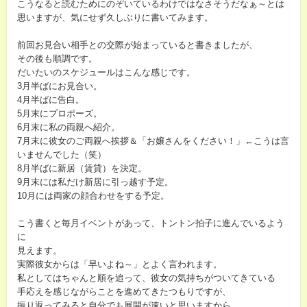
こうなると読むためにのぞいているわけではなさそうだなぁ～とは
思いますが、気にせず久しぶりに書いてみます。
前回お見合い相手との交際が始まっていると書きましたが、
その後も順調です。
だいたいのスケジュールはこんな感じです。
3月半ばにお見合い。
4月半ばに告白。
5月末にプロポーズ。
6月末に私の両親へ紹介。
7月末に彼女のご両親へ挨拶＆「お嬢さんをください！」←こうは言
いませんでした（笑）
8月半ばに新居（賃貸）を決定。
9月末には私だけ新居に引っ越す予定。
10月には両家の顔合わせをする予定。
こう書くと毎月イベントがあって、トントン拍子に進んでいるよう
に
見えます。
実際彼女からは「早いよね～」とよく言われます。
私としてはちゃんと順を追って、彼女の気持ちがついてきている
手応えを感じながらことを進めてきたつもりですが、
振り返ってみると自分でも展開が速いと思いますから、