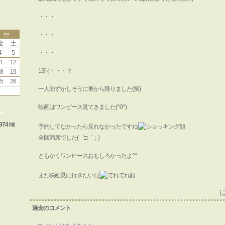
・・・
>>
・・・
金
土
4
5
・・・
1
12
13時・・・？
8
19
5
26
一人恥ずかしそうに車から降りました(笑)
映画はワンピース見てきました(^0^)
ー
974 hit
予約してなかったら見れなかったですね
全回満席でした(゜□゜；)
ともかくワンピースおもしろかったよ^^
また映画見に行きたいな
|
過去のコメント