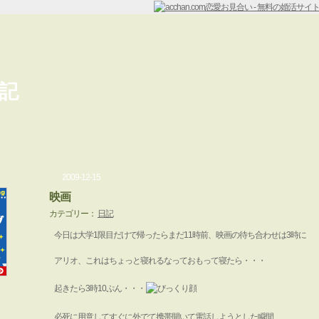
記
2009-12-15
映画
カテゴリー：
日記
今日は大学1限目だけで帰ったらまだ11時前、映画の待ち合わせは3時に
アリオ、これはちょっと寝れるなっておもって寝たら・・・
起きたら3時10ぷん・・・
必死に用意してすぐに外でて携帯開いて電話しようとした瞬間