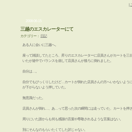
|
2008-06-15
三越のエスカレーターにて
カテゴリー：
日記
ある人に会いに三越へ。
座って雑談してたところ、昇りのエスカレーターに店員さんがカートを三
いたが途中でバランスを崩して店員さんが後ろに倒れました。
自分は…。
自分でもびっくりしたけど…カートが倒れた店員さんの方へいかないよう
が下がらないよう押していた。
無意識だった。
店員さんが倒れ…、あ…って思った次の瞬間には走っていた、カートを押
周りにいた誰からも何も感謝の言葉や尊敬されるような言葉はない。
別にそんなのもらいたくてした訳じゃない。