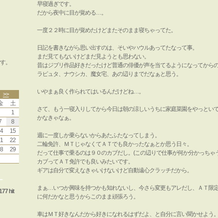
早寝過ぎです。
だから夜中に目が覚める…。
一度２２時に目が覚めたけどまたそのまま寝ちゃってた。
日記を書きながら思い出すのは、そいやハウルあってたなって事。
まだ見てもないけどまだ見ようとも思わない。
す。
昔はジブリ作品好きだったけど普通の俳優が声を当てるようになってから
ラピュタ、ナウシカ、魔女宅、あの辺りまでだなぁと思う。
いやまぁ良く作られてはいるんだけどね…。
>>
金
土
さて、もう一寝入りしてから今日は朝の涼しいうちに家庭菜園をやっとい
1
かなきゃなぁ。
7
8
4
15
週に一度しか乗らないからあたふたなってしまう。
1
22
二輪免許、ＭＴじゃなくてＡＴでも良かったなぁとか思う日々。
8
29
だって仕事で乗るのは９０のカブだし。(この辺りで仕事が何か分かっちゃう
カブってＡＴ免許でも良いみたいです。
ギアは自分で変えなきゃいけないけど自動遠心クラッチだから。
ー
まぁ…いつか興味を持つかも知れないし、今さら変更もアレだし、ＡＴ限
177 hit
に何だかなと思うからこのまま頑張ろう。
車はＭＴ好きなんだから好きになれるはずだよ、と自分に言い聞かせよう