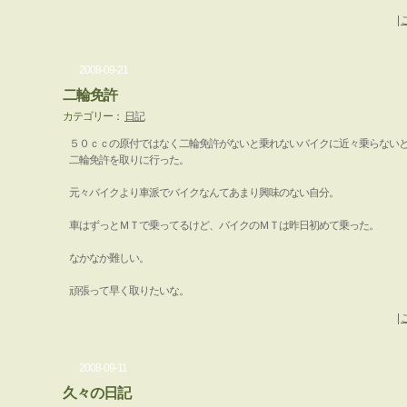
|
2008-09-21
二輪免許
カテゴリー：
日記
５０ｃｃの原付ではなく二輪免許がないと乗れないバイクに近々乗らない
二輪免許を取りに行った。
元々バイクより車派でバイクなんてあまり興味のない自分。
車はずっとＭＴで乗ってるけど、バイクのＭＴは昨日初めて乗った。
なかなか難しい。
頑張って早く取りたいな。
|
2008-09-11
久々の日記