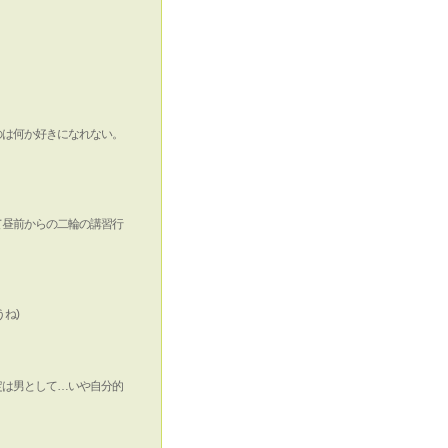
のは何か好きになれない。
て昼前からの二輪の講習行
ね)
定は男として…いや自分的
。