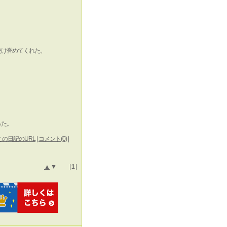
だけ誉めてくれた。
？
った。
この日記のURL
|
コメント(0)
|
▲
▼ |
1
|