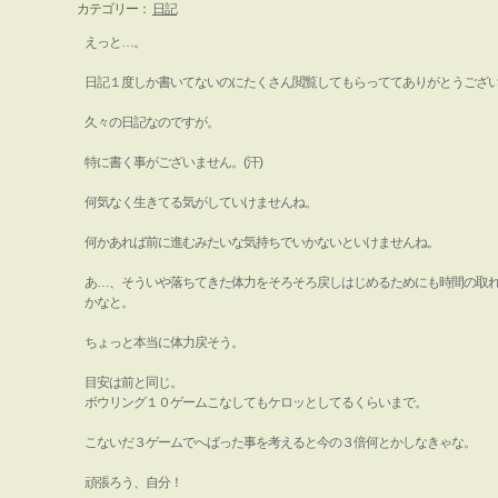
カテゴリー：
日記
えっと…。
日記１度しか書いてないのにたくさん閲覧してもらっててありがとうござ
久々の日記なのですが。
特に書く事がございません。(汗)
何気なく生きてる気がしていけませんね。
何かあれば前に進むみたいな気持ちでいかないといけませんね。
あ…、そういや落ちてきた体力をそろそろ戻しはじめるためにも時間の取
かなと。
ちょっと本当に体力戻そう。
目安は前と同じ。
ボウリング１０ゲームこなしてもケロッとしてるくらいまで。
こないだ３ゲームでへばった事を考えると今の３倍何とかしなきゃな。
頑張ろう、自分！