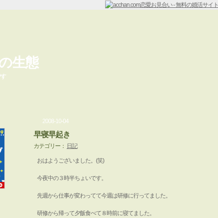
の生態
です
2008-10-04
早寝早起き
カテゴリー：
日記
おはようございました。(笑)
今夜中の３時半ちょいです。
先週から仕事が変わってて今週は研修に行ってました。
研修から帰って夕飯食べて８時前に寝てました。