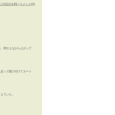
この日記のURL
|
コメント(0)
|
台、押さえながら上がって
に走って駆け付けてカート
さえていた。