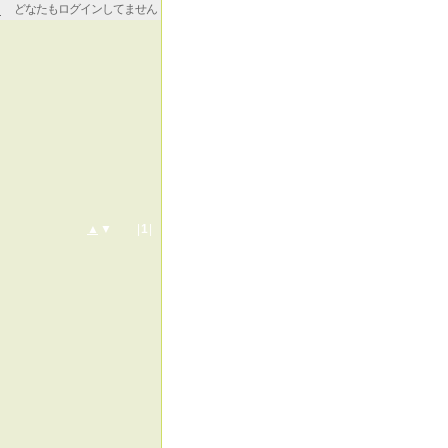
どなたもログインしてません
▲
▼ |
1
|