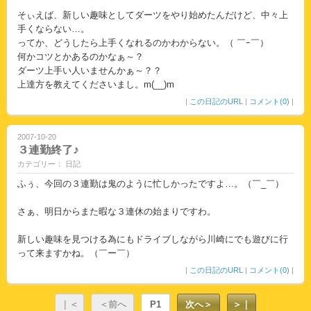
そぃえば、新しい趣味としてダーツをやり始めたんだけど、中々上
手くならない…。
ってか、どうしたら上手くなれるのかわからない。（ ￣ｰ￣）
何かコツとかあるのかなぁ～？
ダーツ上手い人いませんかぁ～？？
上達方を教えてくださいまし。m(__)m
|
この日記のURL
|
コメント(0)
|
2007-10-20
３連勤終了♪
カテゴリー： 日記
ふぅ、今回の３連勤は鬼のように忙しかったですよ…。（￣_￣）
さぁ、明日からまた暇な３連休の始まりですわ。
新しい趣味を見つける為にもドライブしながら川崎にでも遊びに行
って来ますかね。（￣ー￣）
|
この日記のURL
|
コメント(0)
|
｜＜
＜前へ
P1
次へ＞
＞｜