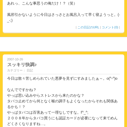
あれっ、こんな事思うの俺だけ！？（笑）
風邪引かないように今日はさっさとお風呂入って早く寝ようっと。(-
_-;)
|
この日記のURL
|
コメント(0)
|
2007-10-26
スッキリ快調♪
カテゴリー： 日記
今日は散々苦しめられていた悪夢を見ずにすみましたぁ～。o(^-^)o
なんでですかね？
やっぱ思い込みやらストレスから来たのかな？
タバコ止めてから何となく喉の調子もよくなったからそれも関係あ
るかも！？
やっぱタバコは百害あって一理なしですな。f^_^;
２００８年からタバコ買うにも認証カードが必要になって来てめん
どくさくなりますね…。