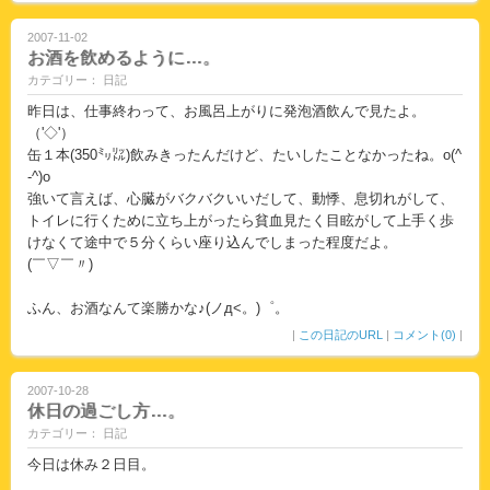
2007-11-02
お酒を飲めるように…。
カテゴリー： 日記
昨日は、仕事終わって、お風呂上がりに発泡酒飲んで見たよ。
（'◇'）
缶１本(350㍉㍑)飲みきったんだけど、たいしたことなかったね。o(^
-^)o
強いて言えば、心臓がバクバクいいだして、動悸、息切れがして、
トイレに行くために立ち上がったら貧血見たく目眩がして上手く歩
けなくて途中で５分くらい座り込んでしまった程度だよ。
(￣▽￣〃)
ふん、お酒なんて楽勝かな♪(ノд<。)゜。
|
この日記のURL
|
コメント(0)
|
2007-10-28
休日の過ごし方…。
カテゴリー： 日記
今日は休み２日目。