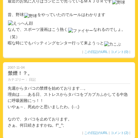
最近のお気に入りはコンビニで売っているＭＡＪＯＲです
昔、野球
をやっていたのでルールはわかります
なんで、スポーツ漫画はこう熱く
なれるのでしょ。
（笑）
暇な時にでもバッティングセンター行って来ようっと
|
この日記のURL
|
コメント(0)
|
2007-11-04
禁煙！？。
カテゴリー： 日記
先週からタバコの禁煙を始めております…。
理由は……ある日、ストレスからタバコをプカプカふかしてる中急
に呼吸困難にっ！！
いやぁ～、死ぬかと思いましたわ。(-.-;)
なので、タバコを止めております。
さぁ、何日続きますかね。f^_^;
|
この日記のURL
|
コメント(2)
|