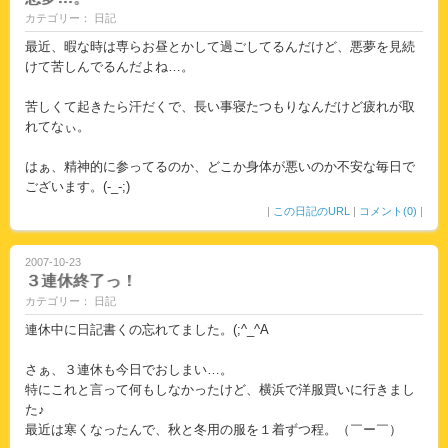
カテゴリー： 日記
最近、暇な時は専らお昼とかして過ごしてるんだけど、悪夢を見続
けて苦しんでるんだよね…。
苦しくて起きたら汗だくで、長い事寝たつもりなんだけど疲れが取
れてなぃ。
はぁ、精神的に参ってるのか、どこか身体が悪いのか不安な毎日で
ございます。(-_-;)
|
この日記のURL
|
コメント(0)
|
2007-10-23
３連休終了っ！
カテゴリー： 日記
連休中に日記書くの忘れてました。(;^_^A
さぁ、３連休も今日でおしまい…。
特にこれと言って何もしなかったけど、横浜で洋服買いに行きまし
た♪
最近は寒くなったんで、秋と冬用の服を１着ずつ程。（￣ー￣）