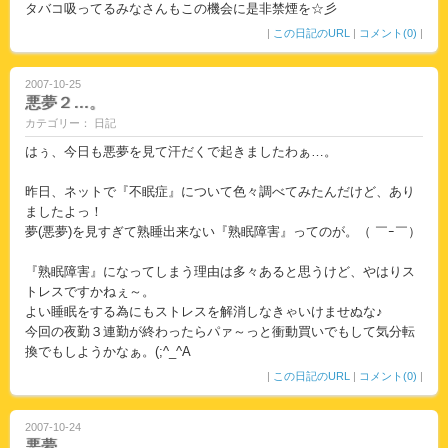
タバコ吸ってるみなさんもこの機会に是非禁煙を☆彡
|
この日記のURL
|
コメント(0)
|
2007-10-25
悪夢２…。
カテゴリー： 日記
はぅ、今日も悪夢を見て汗だくで起きましたわぁ…。
昨日、ネットで『不眠症』について色々調べてみたんだけど、あり
ましたよっ！
夢(悪夢)を見すぎて熟睡出来ない『熟眠障害』ってのが。（ ￣ｰ￣）
『熟眠障害』になってしまう理由は多々あると思うけど、やはりス
トレスですかねぇ～。
よい睡眠をする為にもストレスを解消しなきゃいけませぬな♪
今回の夜勤３連勤が終わったらパァ～っと衝動買いでもして気分転
換でもしようかなぁ。(;^_^A
|
この日記のURL
|
コメント(0)
|
2007-10-24
悪夢…。