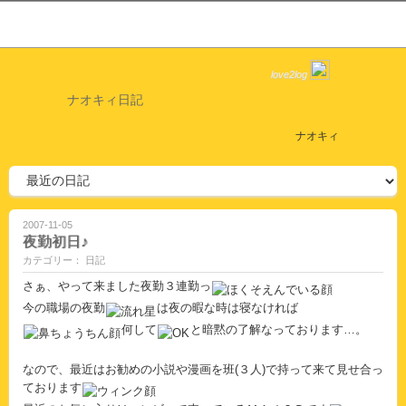
love2log
ナオキィ日記
ナオキィ
2007-11-05
夜勤初日♪
カテゴリー： 日記
さぁ、やって来ました夜勤３連勤っ
今の職場の夜勤
は夜の暇な時は寝なければ
何して
と暗黙の了解なっております…。
なので、最近はお勧めの小説や漫画を班(３人)で持って来て見せ合っ
ております