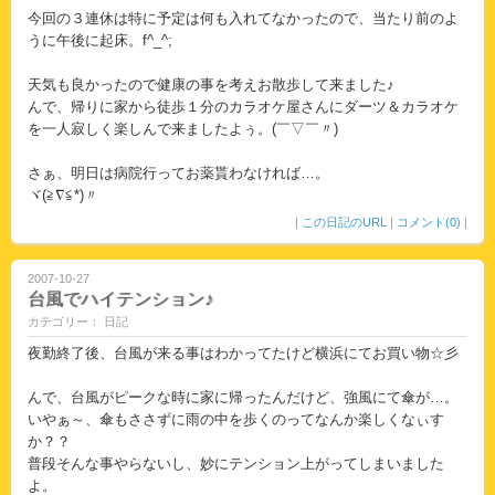
今回の３連休は特に予定は何も入れてなかったので、当たり前のよ
うに午後に起床。f^_^;
天気も良かったので健康の事を考えお散歩して来ました♪
んで、帰りに家から徒歩１分のカラオケ屋さんにダーツ＆カラオケ
を一人寂しく楽しんで来ましたよぅ。(￣▽￣〃)
さぁ、明日は病院行ってお薬貰わなければ…。
ヾ(≧∇≦*)〃
|
この日記のURL
|
コメント(0)
|
2007-10-27
台風でハイテンション♪
カテゴリー： 日記
夜勤終了後、台風が来る事はわかってたけど横浜にてお買い物☆彡
んで、台風がピークな時に家に帰ったんだけど、強風にて傘が…。
いやぁ～、傘もささずに雨の中を歩くのってなんか楽しくなぃす
か？？
普段そんな事やらないし、妙にテンション上がってしまいました
よ。