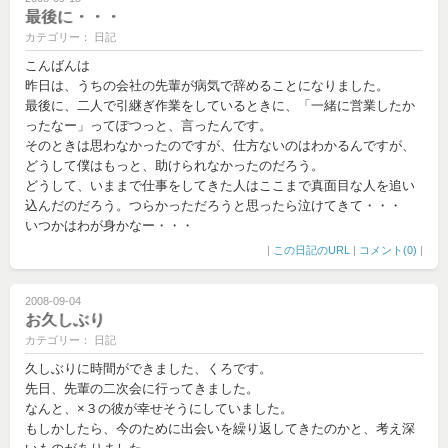
最後に・・・
カテゴリー： 日記
こんばんは
昨日は、うちの会社の先輩が病気で辞めることになりました。
最後に、二人で引継ぎ作業をしているときに、「一緒に営業したか
ったなー」ってぽつっと、言ったんです。
そのときは思わなかったのですが、仕方ないのはわかるんですが、
どうして僕はもっと、助けられなかったのだろう。
どうして、いままで仕事をしてきた人はここまで真面目な人を追い
込んだのだろう。つらかっただろうと思ったら泣けてきて・・・
いつかはわが身かなー・・・
|
この日記のURL
|
コメント(0)
|
2008-09-04
お久しぶり
カテゴリー： 日記
久しぶりに時間ができました、くろです。
先日、先輩の二次会に行ってきました。
なんと、×３の彼が幸せそうにしていました。
もしかしたら、今のために出会いを繰り返してきたのかと、考え深