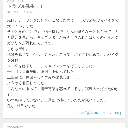
2008-10-21
トラブル発生！！
カテゴリー： 日記
先日、ツーリングに行きそこなったので、一人でぶらぶらバイクで
走っていました。
そのときのことです、信号待ちで、なんか臭うなーとおもって、ふ
と足元を見たら、キャブレターからさっき入れたばかりのハイオク
ガソリンが流れ出ています。
しかも街中。
危険を感じて、少し、走ったところで、バイクを止めて、、バイク
を分解。
タンクをはずして、、キャブレターをばらしました。
一回目は見事失敗。復旧しませんでした。
二回目に、原因らしきごみを発見しました。
ようやく復旧しました。
こんな日に限って、携帯電話は忘れているし、試練の日だったのか
も。
いつも持っていない、工具だけ持っていたのが救いでした。
危ない1日でした。
|
この日記のURL
|
コメント(0)
|
2008-09-15