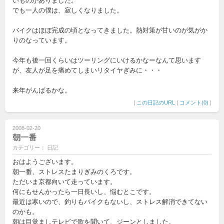
いものがありました。
でも一人の僕は、寂しくなりました。
バイクはほぼ完成の頃となってきました。熱対策が甘いのが気がか
りのなっています。
今年も後一回くらいはツーリングにいけるかなーなんて思います
が、友人が足を痛めてしまいリタイヤぎみに・・・
来年がんばるかな。
|
この日記のURL
|
コメント(0)
|
2008-02-20
朝一番
カテゴリー： 日記
おはようございます。
朝一番、ストレスたまりぎみのくろです。
ただいま京都向いて走っています。
何にもせんかったら一日長いし、悩むとこです。
最近は寒いので、釣りもバイクもないし、ストレス解消できてない
のかも。
朝は目覚ましテレビで歌を聞いて、ジーンとしました。