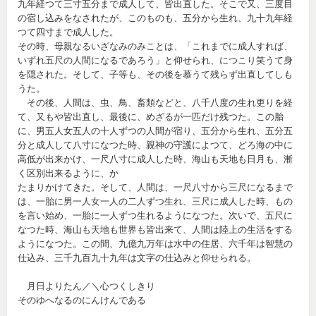
九年経つて三寸五分まで成人して、皆出直した。そこで又、三度目
の宿し込みをなされたが、このものも、五分から生れ、九十九年経
つて四寸まで成人した。
その時、母親なるいざなみのみことは、「これまでに成人すれば、
いずれ五尺の人間になるであろう」と仰せられ、につこり笑うて身
を隠された。そして、子等も、その後を慕うて残らず出直してしも
うた。
その後、人間は、虫、鳥、畜類などと、八千八度の生れ更りを経
て、又もや皆出直し、最後に、めざるが一匹だけ残つた。この胎
に、男五人女五人の十人ずつの人間が宿り、五分から生れ、五分五
分と成人して八寸になつた時、親神の守護によつて、どろ海の中に
高低が出来かけ、一尺八寸に成人した時、海山も天地も日月も、漸
く区別出来るように、か
たまりかけてきた。そして、人間は、一尺八寸から三尺になるまで
は、一胎に男一人女一人の二人ずつ生れ、三尺に成人した時、もの
を言い始め、一胎に一人ずつ生れるようになつた。次いで、五尺に
なつた時、海山も天地も世界も皆出来て、人間は陸上の生活をする
ようになつた。この間、九億九万年は水中の住居、六千年は智慧の
仕込み、三千九百九十九年は文字の仕込みと仰せられる。
月日よりたん／＼心つくしきり
そのゆへなるのにんけんである