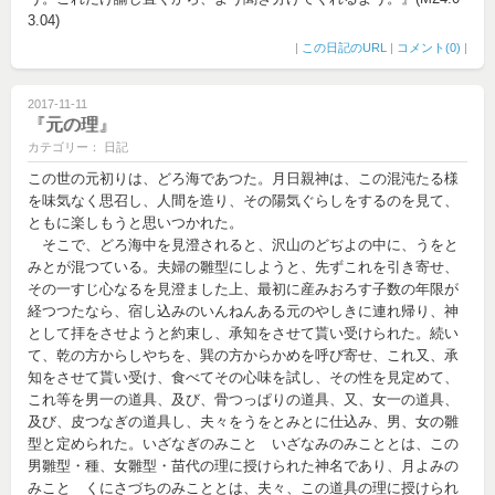
3.04)
|
この日記のURL
|
コメント(0)
|
2017-11-11
『元の理』
カテゴリー： 日記
この世の元初りは、どろ海であつた。月日親神は、この混沌たる様
を味気なく思召し、人間を造り、その陽気ぐらしをするのを見て、
ともに楽しもうと思いつかれた。
そこで、どろ海中を見澄されると、沢山のどぢよの中に、うをと
みとが混つている。夫婦の雛型にしようと、先ずこれを引き寄せ、
その一すじ心なるを見澄ました上、最初に産みおろす子数の年限が
経つつたなら、宿し込みのいんねんある元のやしきに連れ帰り、神
として拝をさせようと約束し、承知をさせて貰い受けられた。続い
て、乾の方からしやちを、巽の方からかめを呼び寄せ、これ又、承
知をさせて貰い受け、食べてその心味を試し、その性を見定めて、
これ等を男一の道具、及び、骨つっぱりの道具、又、女一の道具、
及び、皮つなぎの道具し、夫々をうをとみとに仕込み、男、女の雛
型と定められた。いざなぎのみこと いざなみのみこととは、この
男雛型・種、女雛型・苗代の理に授けられた神名であり、月よみの
みこと くにさづちのみこととは、夫々、この道具の理に授けられ