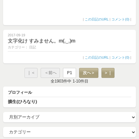
|
この日記のURL
|
コメント(0)
|
2017-09-19
文字化け すみません。m(._.)m
カテゴリー： 日記
|
この日記のURL
|
コメント(0)
|
｜＜
＜前へ
P1
次へ＞
＞｜
全1903件中 1-10件目
プロフィール
擴生(ひろなり)