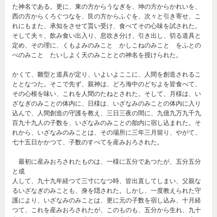
た神名である。更に、東の方からうなぎを、坤の方からかれいを、
西の方からくろぐつなを、艮の方からふぐを、次々と引き寄せ、こ
れにもまた、承知をさせて貰い受け、食べてその心味を試された。
そして夫々、飲み食い出入り、息吹き分け、引き出し、切る道具と
定め、その理に、くもよみのみこと かしこねのみこと をふとの
べのみこと たいしよく天のみこととの神名を授けられた。
かくて、雛型と道具が定り、いよいよここに、人間を創造されるこ
ととなつた。そこで先ず、親神は、どろ海中のどぢよを皆食べて、
その心根を味い、これを人間のたねとされた。そして、月様は、い
ざなぎのみことの体内に、日様は、いざなみのみことの体内に入り
込んで、人間創造の守護を教え、三日三夜の間に、九億九万九千九
百九十九人の子数を、いざなみのみことの胎内に宿し込まれた。そ
れから、いざなみのみことは、その場所に三年三月留り、やがて、
七十五日かかつて、子数のすべてを産みおろされた。
最初に産みおろされたものは、一様に五分であつたが、五分五分
と成
人して、九十九年経つて三寸になつ時、皆出直してしまい、父親な
るいざなぎのみことも、身を隠された。しかし、一度教えられた守
護により、いざなみのみことは、更に元の子数を宿し込み、十月経
つて、これを産みおろされたが、このものも、五分から生れ、九十