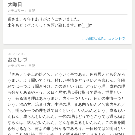
大晦日
カテゴリー： 日記
皆さま、今年もありがとうございました。
来年もどうぞよろしくお願い致します。m(_ _)m
|
この日記のURL
|
コメント(0)
|
2017-12-06
おさしづ
カテゴリー： 日記
『さあ／＼身上の処／＼、どういう事である。何程思えども分かろ
うまい。よう聞いてくれ。難しい事情をどうせいとも言わん。年限
経てば一つよう聞き分け。この道というは、どういう理、成程の理
も分かりあるやろう。又日々尽す理は受け取りて居る。世界とい
う、有る無き理はあろうまい。内々一つという、何かの事情一つと
いう。治め方、治まり方、生涯の理、まあ内々めん／＼家内それ／
＼、明らか一つの理を以て日々という。いんねんという、成るもい
んねん、成らんもいんねん。一代の理はどうでもこうでも通らねば
ならんは、絡んだいんねん、どんな事見るもいんねん。この事を聞
き分けるなら、何よの事も分かるであろう。一日経てば又明日とい
う。これだけ諭し置くから、よう聞き分けてくれるよう。』(M24.0