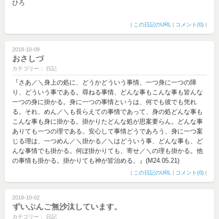
ひろ
|
この日記のURL
|
コメント(0)
|
2018-10-09
おさしづ
カテゴリー： 日記
『さあ／＼身上の処に、どうかどういう事情、一つ身に一つの障
り、どういう事である。尋ねる事情、どんな事もこんな事も皆んな
一つの身に掛かる。身に一つの事情というは、何でも彼でも凭れ
る。それ、めん／＼も長らえての事情であって、身の処どんな事も
こんな事も身に掛かる。掛かりたどんな処が思案要らん。どんな事
ありても一つの理である。安心して事情どうであろう、身に一つ案
じる理は、一つめん／＼掛かる／＼はどういう事、どんな事も、ど
んな事情でも掛かる。何ぼ掛かりても、寄せ／＼の理も掛かる。他
の事情も掛かる。掛かりても神が皆治める。』(M24.05.21)
|
この日記のURL
|
コメント(0)
|
2018-10-02
ずいぶんご無沙汰しています。
カテゴリー： 日記