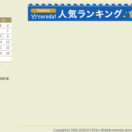
>>
金
土
1
7
8
4
15
1
22
8
29
ー
440 hit
Copyright (c) 1996-2026 ACHN Inc. All rights reserved, sinc