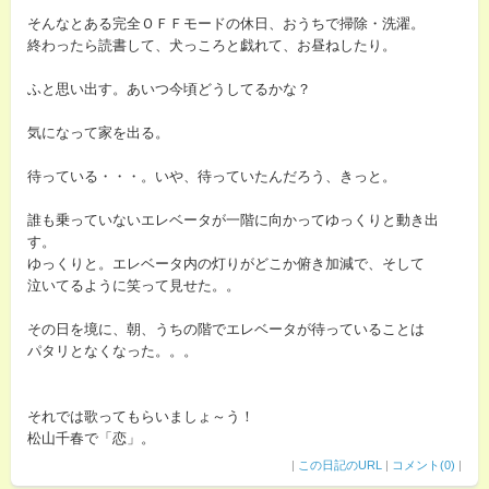
そんなとある完全ＯＦＦモードの休日、おうちで掃除・洗濯。
終わったら読書して、犬っころと戯れて、お昼ねしたり。
ふと思い出す。あいつ今頃どうしてるかな？
気になって家を出る。
待っている・・・。いや、待っていたんだろう、きっと。
誰も乗っていないエレベータが一階に向かってゆっくりと動き出
す。
ゆっくりと。エレベータ内の灯りがどこか俯き加減で、そして
泣いてるように笑って見せた。。
その日を境に、朝、うちの階でエレベータが待っていることは
パタリとなくなった。。。
それでは歌ってもらいましょ～う！
松山千春で「恋」。
|
この日記のURL
|
コメント(0)
|