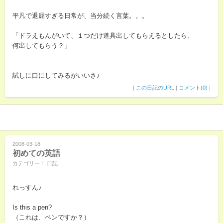
平凡で退屈すぎる日常が、当分続く言葉。。。
「ドラえもんがいて、１つだけ道具出してもらえるとしたら、
何出してもらう？」
試しに口にしてみるがいいさ♪
|
この日記のURL
|
コメント(0)
|
2008-03-18
初めての英語
カテゴリー： 日記
れっすん♪
Is this a pen?
（これは、ペンですか？）