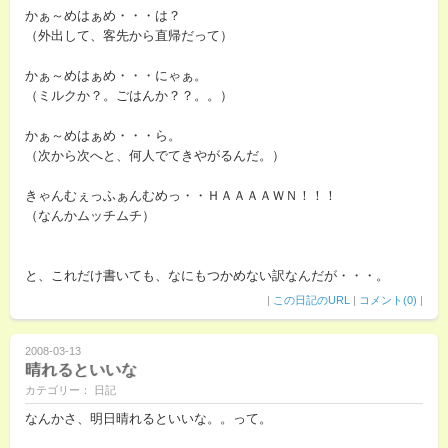
かぁ～めはぁめ・・・は？
（外出して、客先から直帰だって）
かぁ～めはぁめ・・・にゃぁ。
（ミルクか？。ごはんか？？。。）
かぁ～めはぁめ・・・ら。
（次から次へと、何人でてきやがるんだ。）
きゃんむぇっふぁんむめっ・・ＨＡＡＡＡＷＮ！！！
（なんかムッチムチ）
と、これだけ書いても、なにもつかめない訳なんだが・・・。
|
この日記のURL
|
コメント(0)
|
2008-03-13
晴れるといいな
カテゴリー： 日記
なんかさ、明日晴れるといいな。。って。