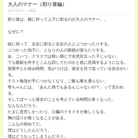
大人のマナー（割り箸編）
カテゴリー： 日記
割り箸は、横に持って上下に割るのが大人のマナー。。
なぜに？
縦に持って、左右に割ると左右の人とぶつかったりする。
ぶつかった拍子に、となりの人の眼鏡が落ちたりする。
あ、こいつ、クラスでは暗い感じで全然目立った子じゃない。
でも眼鏡を外すとこんな顔してたのかと急に意識するようになる。
授業中とか休み時間、気がつけば、彼女を目で追っている自分がい
る。
テスト勉強が手につかなくなり、ご飯も喉を通らない。
母ちゃんには、「あんた熱でもあるんじゃないの？」って言われ
る。
そしてぼーっと彼女のことを考えている時間が多くなった。
なんなんだろう。
たまに息苦しかったり、心臓のドキドキが激しくなる。
胸の辺りが痛くなることがある。
こんなの初めてだ。
僕はどうしたんだろう。
僕はどうなってしまうんだろう。