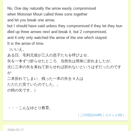
No, One day naturally the arrow easily compromised
when Motonari Mouri called three sons together
and let you break one arrow,
but I should have said unless they compromised if they let they bun
dled up three arrows next and break it, but 2 compromised,
and 4 only only watched the arrow of the one which stayed.
It is the arrow of time.
（いいえ。
ある日、毛利元就が三人の息子たちを呼びよせ、
矢を一本ずつ折らせたところ、当然矢は簡単に折れましたが、
次に三本の矢を束ねて折らせれば折れないというはずだったのです
が
二本折れてしまい、残った一本の矢を４人は
ただただ見ていたのでした。。
の時の矢です。）
・・・こんなゆとり教育。
|
この日記のURL
|
コメント(0)
|
2008-03-17