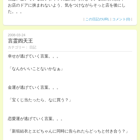
お店のドアに挟まれないよう、気をつけながらそっと店を後にし
た。。。
|
この日記のURL
|
コメント(0)
|
2008-03-24
言霊四天王
カテゴリー： 日記
幸せが逃げていく言葉。。。
「なんかいいことないかなぁ」
金運が逃げていく言葉。。。
「宝くじ当たったら、なに買う？」
恋愛運が逃げていく言葉。。。
「新垣結衣とエビちゃんに同時に告られたらどっちと付き合う？」