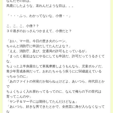
なんだその目は。
馬鹿にしたような、哀れんだような目は。。。
「・・・ふっ、わかってないな、小僧・・」
こ、こ、こ、小僧？？
３０過ぎのおっさんつかまえて、小僧だと？
「おい、マー坊。今日の焚き火のシーン、
ちゃんと消防庁に申請だしてたんだよな？」
「ええ、消防庁、及び、交通局の許可もとっているが」
「まったく最近はなにやるにしても申請だ、許可だってうるさくて
な、
ちょっと上半身露出して寒風摩擦しようもんなら、児童ポルノだ、
青少年育成条例だって。おれたちゃもう疾うにに50歳超えている
っちゅうのに」
「あのファイトの何発だか知らねぇけどよ、あいつら、何代目とか
で
ちょくちょく入れ替わってるってのに、なんで俺らの下の世代は
育ってこんのや」
「ヤン子＆マー子には期待してたんだけどなぁ」
「あいつら、好きな男できたとかで、全然芸に身が入らなくなって
な