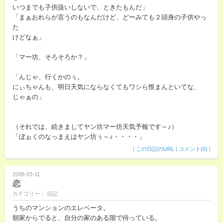
いつまでも子供扱いしないで、ときたもんだ」
「まぁおれらが言うのもなんだけど、どーみても２頭身の子供やっ
た
けどなぁ」
「マー坊、そろそろか？」
「んじゃ、行くかのぅ。
にぃちゃんも、明日天気にならなくてもワシら恨まんといてな、
じゃぁの」
（それでは、続きましてヤン坊マー坊天気予報です～♪）
「ぼぉくのなっまえはヤン坊ぅ～♪・・・・」
|
この日記のURL
|
コメント(0)
|
2008-03-11
恋
カテゴリー： 日記
うちのマンションのエレベータ。
朝家からでると、自分の家のある階で待っている。