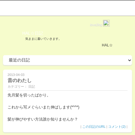
love2log
HAL☆日記
気ままに書いていきます。
HAL☆
2013-04-03
昔のわたし
カテゴリー： 日記
先月髪を切ったばかり。
これから写メぐらいまた伸ばします(*^^*)
髪が伸びやすい方法誰か知りませんか？
|
この日記のURL
|
コメント(2)
|