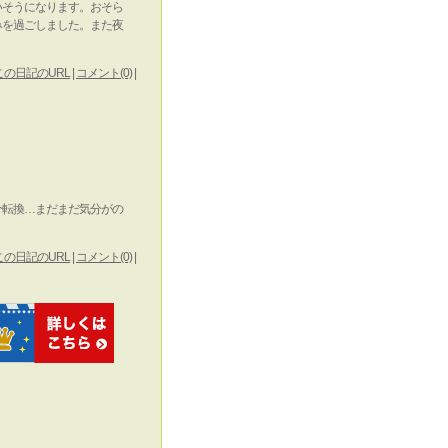
いそうになります。おそら
みを過ごしました。また夜
この日記のURL
|
コメント(0)
|
分転換…まだまだ気分がの
この日記のURL
|
コメント(0)
|