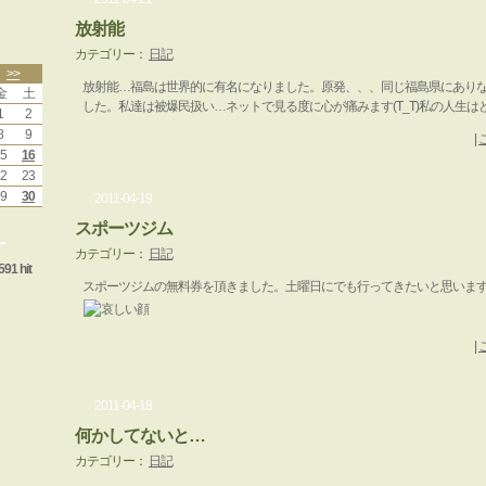
放射能
カテゴリー：
日記
>>
放射能…福島は世界的に有名になりました。原発、、、同じ福島県にあり
金
土
した。私達は被爆民扱い…ネットで見る度に心が痛みます(T_T)私の人生は
1
2
8
9
|
5
16
2
23
9
30
2011-04-19
スポーツジム
ー
カテゴリー：
日記
591 hit
スポーツジムの無料券を頂きました。土曜日にでも行ってきたいと思いま
|
2011-04-18
何かしてないと…
カテゴリー：
日記