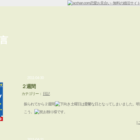
言
2011-04-30
２週間
カテゴリー：
日記
振られてから２週間
土曜日は憂鬱な日となってしまいました。明
こう。
お独り様です。
|
2011-04-21