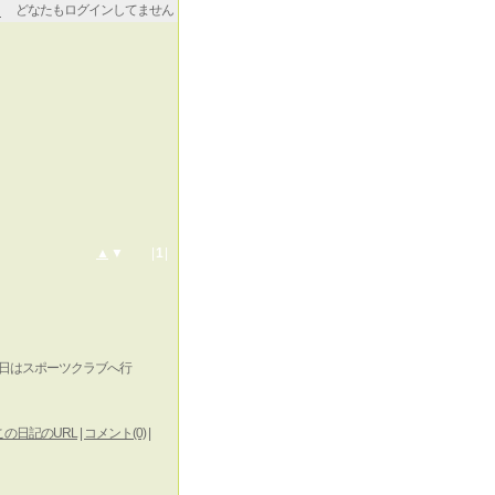
どなたもログインしてません
▲
▼ |
1
|
日はスポーツクラブへ行
この日記のURL
|
コメント(0)
|