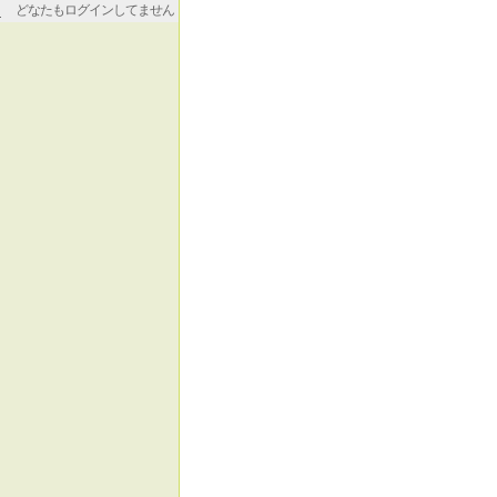
どなたもログインしてません