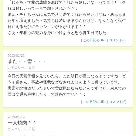
「じゃあ・学校の成績をあげてくれたら嬉しいな」って言うと・そ
れは難しいって一言で却下された＾＾；
まぁ・チビちゃんは元気でさえ居てくれたら良いけどね・あぁぁま
た年が増えました・気持ちは若いままなんだけど。なんとなく誕生
日迎えるたびにテンションが下がります＾＾
さあ・年相応の魅力を身につけようと思う誕生日でした。
|
この日記のURL
|
コメント(0)
|
2013-01-22
また・・雪・・・
カテゴリー： 日記
今日の天気予報を見ていたら、また明日が雪になるそうですね、ど
うぞ皆さん、事故や怪我などなされませんように祈っています。
実家が北海道だったせいで雪は気にならないんですけど、東京での
雪は交通も麻痺したりして迷惑ですね＾＾；
|
この日記のURL
|
コメント(0)
|
2013-01-19
一人焼肉＾＾
カテゴリー： 日記