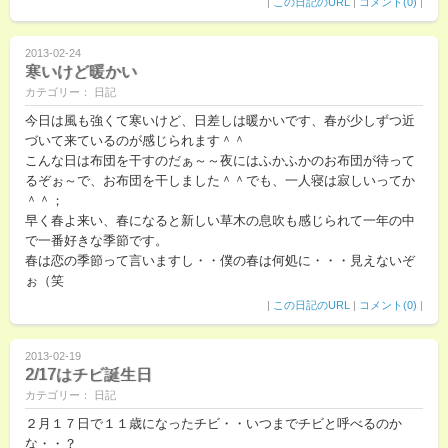
|
この日記のURL
|
コメント(0)
|
2013-02-24
寒いけど暖かい
カテゴリー： 日記
今日は風も強くて寒いけど、日差しは暖かいです、春が少しずつ近
づいて来ているのが感じられます＾＾
こんな日は布団を干すのだぁ～～夜にはふかふかのお布団が待って
るぞぉ～で、お布団を干しました＾＾でも、一人寝は寂しいってか
＾＾；
早く春よ来い、春になると新しい草木の息吹も感じられて一年の中
で一番好きな季節です。
春は恋の季節って言いますし・・僕の春は何処に・・・見えないぞ
ぉ（笑
|
この日記のURL
|
コメント(0)
|
2013-02-19
2/17はチビ誕生日
カテゴリー： 日記
２月１７日で１１歳になったチビ・・いつまでチビと呼べるのか
な・・？