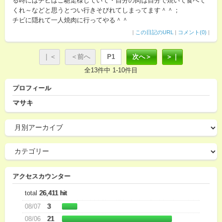
る時にはチビはご馳走様していて・自分の肉は自分で焼いて食べて
くれ～などと思うとつい行きそびれてしまってます＾＾；
チビに隠れて一人焼肉に行ってやる＾＾
|
この日記のURL
|
コメント(0)
|
｜＜
＜前へ
P1
次へ＞
＞｜
全13件中 1-10件目
プロフィール
マサキ
アクセスカウンター
total
26,411 hit
08/07
3
08/06
21