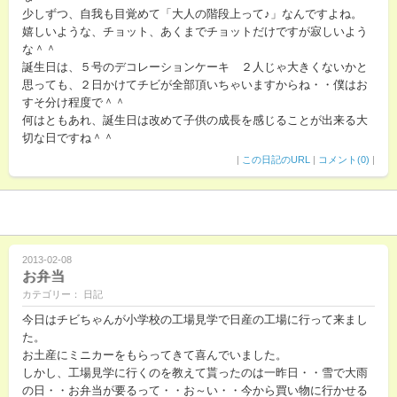
少しずつ、自我も目覚めて「大人の階段上って♪」なんですよね。
嬉しいような、チョット、あくまでチョットだけですが寂しいよう
な＾＾
誕生日は、５号のデコレーションケーキ ２人じゃ大きくないかと
思っても、２日かけてチビが全部頂いちゃいますからね・・僕はお
すそ分け程度で＾＾
何はともあれ、誕生日は改めて子供の成長を感じることが出来る大
切な日ですね＾＾
|
この日記のURL
|
コメント(0)
|
2013-02-08
お弁当
カテゴリー： 日記
今日はチビちゃんが小学校の工場見学で日産の工場に行って来まし
た。
お土産にミニカーをもらってきて喜んでいました。
しかし、工場見学に行くのを教えて貰ったのは一昨日・・雪で大雨
の日・・お弁当が要るって・・お～い・・今から買い物に行かせる