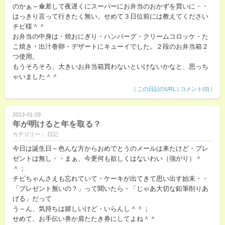
のかぁ～傘差して夜遅くにスーパーにお弁当のおかずを買いに・・
はっきり言って行きたく無い。せめて３日位前には教えてください
チビ様＾＾
お弁当の中身は・焼おにぎり・ハンバーグ・クリームコロッケ・た
こ焼き・出汁巻卵・デザートにキューイでした。２段のお弁当箱２
つ使用。
もうそろそろ、大きいお弁当箱買わないといけないかなと、思っち
ゃいました＾＾
|
この日記のURL
|
コメント(0)
|
2013-01-29
年が明けると年を取る？
カテゴリー： 日記
今日は誕生日～色んな方からおめでとうのメールは来たけど・プレ
ゼントは無し・・まぁ、今更何も欲しくはないわい（強がり）＾
＾；
チビちゃんさえも忘れていて・ケーキが出てきて思い出す始末・・
「プレゼント無いの？」って聞いたら・「じゃあ大切な鉛筆削りあ
げる」だって
う～ん、気持ちは嬉しいけど・いらんし＾＾；
せめて、お手伝い券か肩たたき券にしてよね＾＾