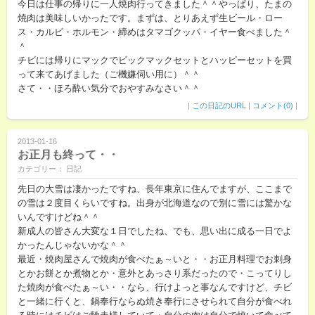
今日は仕事の帰りに一人焼肉行ってきました＾＾やっぱり、たまの
焼肉は美味しいかったです。まずは、とりあえず生ビール・ロー
ス・カルビ・ホルモン・締めはタマゴクッパ・イヤー食べました＾
＾
チビには帰りにマックでビックマックセットとハッピーセットを買
って来てあげました（ご機嫌伺い用に）＾＾
さて・・ほろ酔い気分でおやすみなさい＾＾
|
この日記のURL
|
コメント(0)
|
2013-01-16
お正月も終って・・
カテゴリー： 日記
先日の大雪は凄かったですね、長年東京に住んでますが、ここまで
の雪は２度目くらいですね。出身が北海道なので別に雪には驚かな
いんですけどね＾＾
新成人の皆さん大変な１日でしたね、でも、思い出に成る一日でよ
かったんじゃないかな＾＾
最近・焼肉屋さんで焼肉が食べたぁ～いと・・お正月料理でお刺身
とかお餅とか煮物とか・意外とあっさり系だったので・こってりし
た焼肉が食べたぁ～い・・なら、行けよっと事なんですけど、チビ
と一緒に行くと、鍋奉行ならぬ焼き奉行にさせられて自分が食べれ