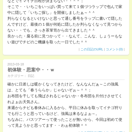
などでイマイチ日程が決まらない・・＾＾；
そこで・・いちごをいっぱい買って来て１個づつラップで包んで家
中に隠して「いちご探し」を開催しましたぁ～＾＾
判らなくなるといけないと思って通し番号をラップに書いて隠した
んですけど、最後の１個が何処に隠したか判らなくなって見つから
ない・・でも、さっき茶箪笥から出てきました＾＾
良かった・腐る前に見つかって・・なんて、こんな、しょうーもな
い遊びでチビのご機嫌を取った一日でした＾＾
|
この日記のURL
|
コメント(0)
|
2013-03-18
初体験・思案中・・ｗ
カテゴリー： 日記
確かに日差しは暖かくなってきたけど、なんなんだぁ～この強風
は、とても「春うららか」じゃないぞぉ～＾＾；
お布団を干しても飛ばされるじゃないか・冬布団を片付けさせてく
れよぉお天気さん。
来週からチビも春休みに入るから、平日に休みを取ってイチゴ狩り
でも行こうと思っているけど、強風は来るなよぉ～。
ちなみに、バスツアーって使ったことが無いから、今回は初めて使
って見ようかと思ってます・・わぉ初体験＾＾