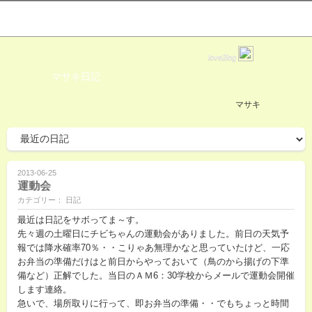
love2log
マサキ日記
マサキ
2013-06-25
運動会
カテゴリー： 日記
最近は日記をサボってま～す。
先々週の土曜日にチビちゃんの運動会がありました。前日の天気予
報では降水確率70％・・こりゃあ無理かなと思っていたけど、一応
お弁当の準備だけはと前日からやっておいて（鳥のから揚げの下準
備など）正解でした。当日のＡＭ6：30学校からメールで運動会開催
します連絡。
急いで、場所取りに行って、即お弁当の準備・・でもちょっと時間