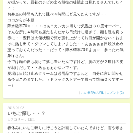
が掛かって、最初のチビの出る競技の徒競走は見れませんでした＾
＾；
お弁当の時間も入れて延べ４時間ほど見てたんですが・・
ココからが本題
降水確率70％・・・はぁ？カンカン照りで気温は３０度オーバー、
そんな所に４時間も居たもんだから日焼けし過ぎて、顔も腕も真っ
赤に・・翌日は火傷状態で顔が腫れ上がって片目が開かない・おま
けに熱も出て・ダウンしてしまいました・・あぁぁぁぁ日焼け止め
塗っておくんだった・・だって・降水確率70％よぉ～ 参ったわ気
象庁さん。
今では顔の皮も剥けて落ち着いたんですけど、腕の方が２度目の皮
が剥けだして・・あぁぁぁかゆいで～す。
夏場は日焼け止めクリームは必需品ですよねと 自分に言い聞かせ
る今日この頃でした。（ドラッグストアーで買って準備ＯＫですー
ー）
|
この日記のURL
|
コメント(2)
|
2013-04-02
いちご探し・・？
カテゴリー： 日記
春休みにいちご狩りに行こうと計画していたんですけど、雨や寒さ