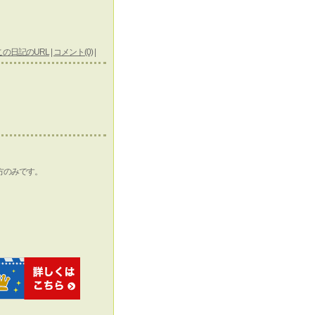
この日記のURL
|
コメント(0)
|
方のみです。