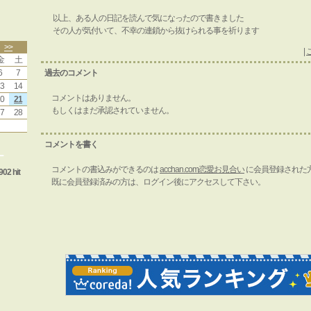
以上、ある人の日記を読んで気になったので書きました
その人が気付いて、不幸の連鎖から抜けられる事を祈ります
>>
|
金
土
6
7
過去のコメント
3
14
コメントはありません。
0
21
もしくはまだ承認されていません。
7
28
コメントを書く
ー
コメントの書込みができるのは
acchan.com恋愛お見合い
に会員登録された
902 hit
既に会員登録済みの方は、ログイン後にアクセスして下さい。