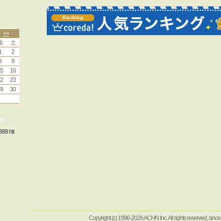
>>
金
土
1
2
8
9
5
16
2
23
9
30
ー
889 hit
Copyright (c) 1996-2026 ACHN Inc. All rights reserved, sinc