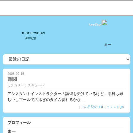
love2log
marinesnow
海中散歩
まー
2008-02-16
難関
カテゴリー： スキューバ
アシスタントインストラクターの講習を受けているけど、学科も難
しいしプールでの泳ぎのタイム切れるかな…
|
この日記のURL
|
コメント(0)
|
プロフィール
まー