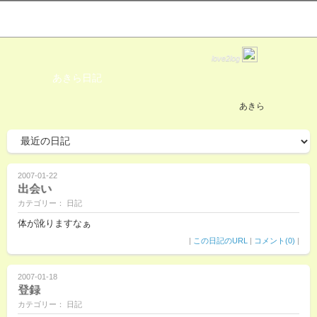
love2log
あきら日記
あきら
2007-01-22
出会い
カテゴリー： 日記
体が訛りますなぁ
|
この日記のURL
|
コメント(0)
|
2007-01-18
登録
カテゴリー： 日記