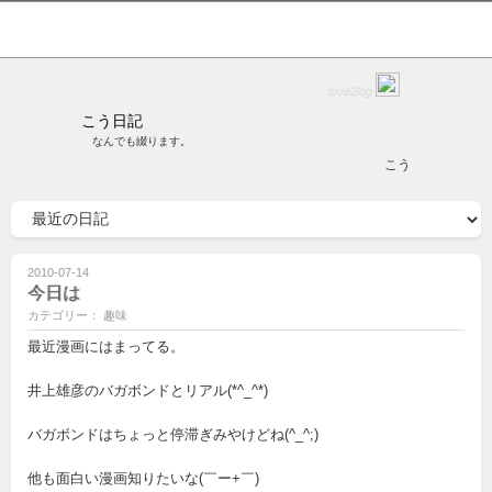
love2log
こう日記
なんでも綴ります。
こう
2010-07-14
今日は
カテゴリー： 趣味
最近漫画にはまってる。
井上雄彦のバガボンドとリアル(*^_^*)
バガボンドはちょっと停滞ぎみやけどね(^_^;)
他も面白い漫画知りたいな(￣ー+￣)