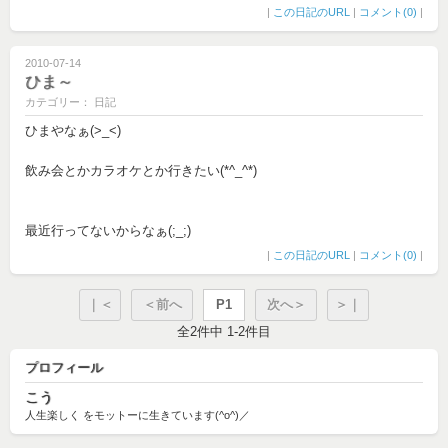
|
この日記のURL
|
コメント(0)
|
2010-07-14
ひま～
カテゴリー： 日記
ひまやなぁ(>_<)
飲み会とかカラオケとか行きたい(*^_^*)
最近行ってないからなぁ(;_;)
|
この日記のURL
|
コメント(0)
|
｜＜
＜前へ
P1
次へ＞
＞｜
全2件中 1-2件目
プロフィール
こう
人生楽しく をモットーに生きています(^o^)／