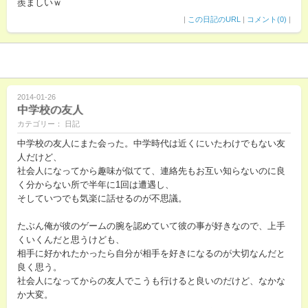
羨ましいｗ
|
この日記のURL
|
コメント(0)
|
2014-01-26
中学校の友人
カテゴリー： 日記
中学校の友人にまた会った。中学時代は近くにいたわけでもない友
人だけど、
社会人になってから趣味が似てて、連絡先もお互い知らないのに良
く分からない所で半年に1回は遭遇し、
そしていつでも気楽に話せるのが不思議。
たぶん俺が彼のゲームの腕を認めていて彼の事が好きなので、上手
くいくんだと思うけども、
相手に好かれたかったら自分が相手を好きになるのが大切なんだと
良く思う。
社会人になってからの友人でこうも行けると良いのだけど、なかな
か大変。