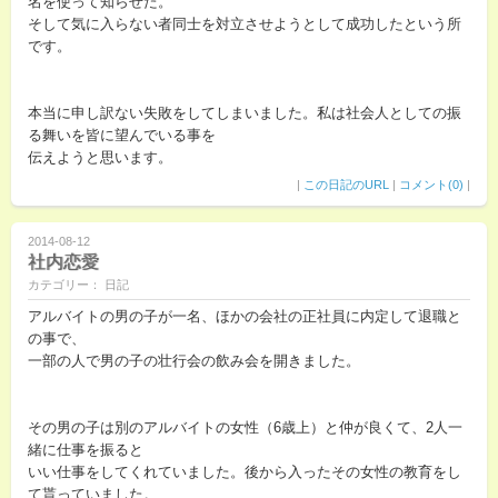
名を使って知らせた。
そして気に入らない者同士を対立させようとして成功したという所
です。
本当に申し訳ない失敗をしてしまいました。私は社会人としての振
る舞いを皆に望んでいる事を
伝えようと思います。
|
この日記のURL
|
コメント(0)
|
2014-08-12
社内恋愛
カテゴリー： 日記
アルバイトの男の子が一名、ほかの会社の正社員に内定して退職と
の事で、
一部の人で男の子の壮行会の飲み会を開きました。
その男の子は別のアルバイトの女性（6歳上）と仲が良くて、2人一
緒に仕事を振ると
いい仕事をしてくれていました。後から入ったその女性の教育をし
て貰っていました。