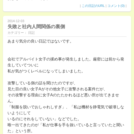
|
この日記のURL
|
コメント(0)
|
2014-12-03
失敗と社内人間関係の裏側
カテゴリー： 日記
あまり気分の良い日記ではないです。
会社でアルバイト女子の揉め事が発生しました。厳密には前から発
生していてついに
私が気がつくレベルになってしまいました。
攻撃している側の話を聞けたのですが、
見た目の良い女子Aがその他女子に攻撃される案件だが、
その攻撃する理由に女子Aのたたかれるほど悪い所が出てきませ
ん。
「制服を脱いでおしゃれしすぎ」、「私は機材を静電気で破壊しな
いようにして
いるのにそれをしていない」などでした。
唯一出てきたのが「私が仕事を手を抜いていると言っていたと聞い
た」という所。