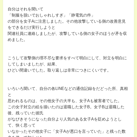
自分はそれを聞いて
「制服を脱いでおしゃれしすぎ」「静電気の件」
の部分を女子Aに注意しました。その他攻撃している側の改善意見
をできるだけ実行しようと
関連社員に連絡しましたが、攻撃している側の女子のほうが矛を収
めました。
こうして攻撃側の理不尽な要求をすべて明白にして、対立を明白に
してしまいましたが、結果、
ひどい間違いでした。取り返しは非常につきにくいです。
いろいろ聞いて、自分の各LINEなどの通信記録をだどった所、真相
と
思われるものは、その他女子の大半も、女子Aも被害者でした。
この女子対立の絵を描いたのは退職した女子B。女子Bは退職した
後、残っていた彼氏
がなびきそうになった自分より人気のある女子Aを貶めようとし
て、快く思って
いなかったその他女子に「女子Aが悪口を言っていた」と残った数