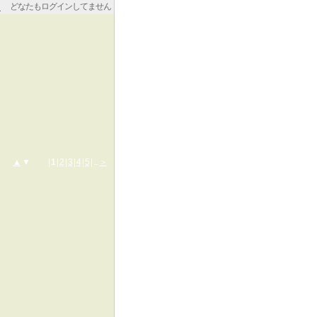
どなたもログインしてません
▲
▼ |
1
|
2
|
3
|
4
|
5
| ...
＞