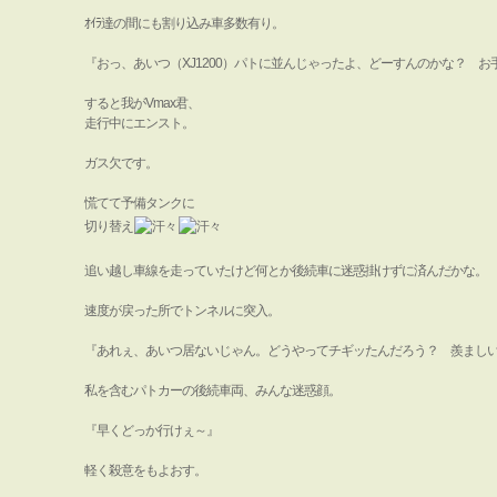
ｵｲﾗ達の間にも割り込み車多数有り。
『おっ、あいつ（XJ1200）パトに並んじゃったよ、どーすんのかな？ お
すると我がVmax君、
走行中にエンスト。
ガス欠です。
慌てて予備タンクに
切り替え
追い越し車線を走っていたけど何とか後続車に迷惑掛けずに済んだかな。
速度が戻った所でトンネルに突入。
『あれぇ、あいつ居ないじゃん。どうやってチギッたんだろう？ 羨まし
私を含むパトカーの後続車両、みんな迷惑顔。
『早くどっか行けぇ～』
軽く殺意をもよおす。