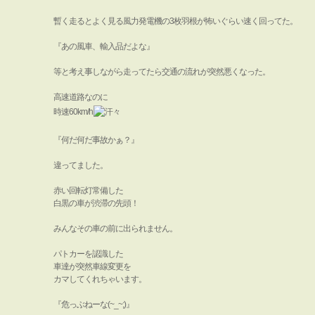
暫く走るとよく見る風力発電機の3枚羽根が怖いぐらい速く回ってた。
『あの風車、輸入品だよな』
等と考え事しながら走ってたら交通の流れが突然悪くなった。
高速道路なのに
時速60km/h
『何だ何だ事故かぁ？』
違ってました。
赤い回転灯常備した
白黒の車が渋滞の先頭！
みんなその車の前に出られません。
パトカーを認識した
車達が突然車線変更を
カマしてくれちゃいます。
『危っぶねーな(~_~;)』