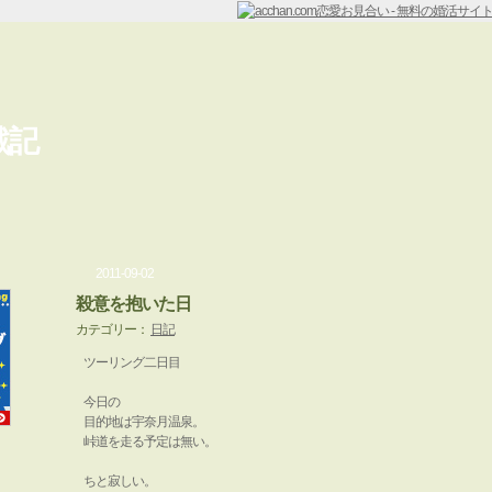
戦記
2011-09-02
殺意を抱いた日
カテゴリー：
日記
ツーリング二日目
今日の
目的地は宇奈月温泉。
峠道を走る予定は無い。
ちと寂しい。