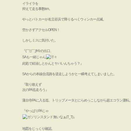
イライラを
抑えて走る事数km。
やっとパトカーが名立谷浜で降りるべくウィンカー点滅。
空かさずアクセルOPEN！
しかしミスに気付いた。
『(￣□￣;)!!今の出口、
SAも一緒じゃん
此処で給油しとかんとヤバいんちゃう？』
SAからの本線合流路を逆走しようかと一瞬考えてしまいました。
『取り敢えず
次のPA迄走ろう』
蓮台寺PAに入る迄、トリップメータとにらめっこしながら超エコラン運転
『やっぱりPAじゃ
無いなぁ(T_T)』
地図をじっくり確認。