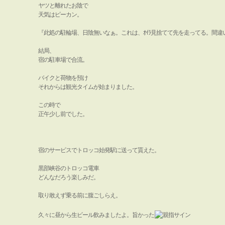
ヤツと離れたお陰で
天気はピーカン。
『此処の駐輪場、日陰無いなぁ。これは、ｵｲﾗ見捨てて先を走ってる。間違
結局、
宿の駐車場で合流。
バイクと荷物を預け
それからは観光タイムが始まりました。
この時で
正午少し前でした。
宿のサービスでトロッコ始発駅に送って貰えた。
黒部峡谷のトロッコ電車
どんなだろう楽しみだ。
取り敢えず乗る前に腹ごしらえ。
久々に昼から生ビール飲みましたよ。旨かった