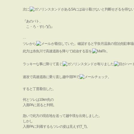
次に
があるSAには辿り着けないと判断せざるを得な
『あのパト、
こ・ろ・す(-.-")凸』
…
ツレから
が着信していた。確認すると宇奈月温泉の宿泊先駐車場
此方は糸魚川で高速道路を降りて給油する旨を
。
ラッキーな事に降りて直ぐ
が有りました
速攻で高速道路に乗り直し越中境PAで
チェック。
すると丁度着信した。
何とツレは10km先の
入善PAに居ると判明。
急いで此方の現在地を送って越中境を出発しました。
しかし
入善PAに到着するもツレの姿は見えず(T_T)。