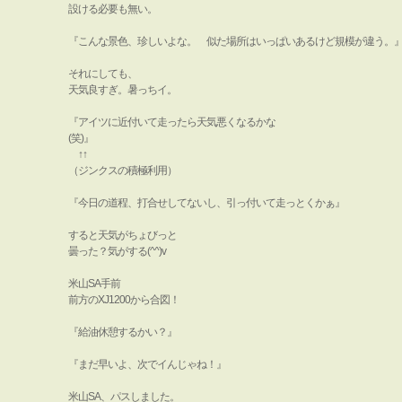
設ける必要も無い。
『こんな景色、珍しいよな。 似た場所はいっぱいあるけど規模が違う。
それにしても、
天気良すぎ。暑っちイ。
『アイツに近付いて走ったら天気悪くなるかな
(笑)』
↑↑
（ジンクスの積極利用）
『今日の道程、打合せしてないし、引っ付いて走っとくかぁ』
すると天気がちょびっと
曇った？気がする(^^)v
米山SA手前
前方のXJ1200から合図！
『給油休憩するかい？』
『まだ早いよ、次でイんじゃね！』
米山SA、パスしました。