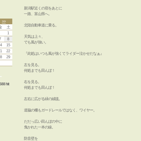
新潟駅近くの宿をあとに
一路、富山県へ。
>>
北陸自動車道に乗る。
金
土
1
天気は上々、
7
8
でも風が強い。
4
15
1
22
『此処はいつも風が強くてライダー泣かせだなぁ』
8
29
左を見る。
何処までも田んぼ！
ー
右を見る。
688 hit
何処までも田んぼ！
左右に広がる緑の絨毯。
道脇の柵もガードレールではなく、ワイヤー。
だだっ広い田んぼの中に
曳かれた一本の線。
防音壁を