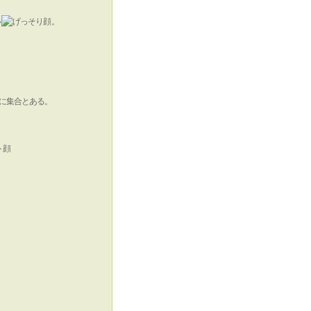
い
。
に集合とある。