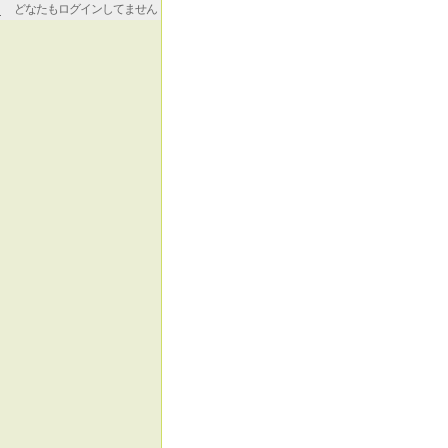
どなたもログインしてません