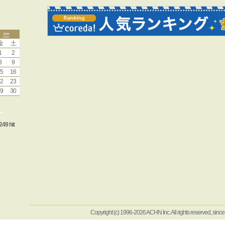
>>
金
土
1
2
8
9
5
16
2
23
9
30
ー
249 hit
Copyright (c) 1996-2026 ACHN Inc. All rights reserved, sinc