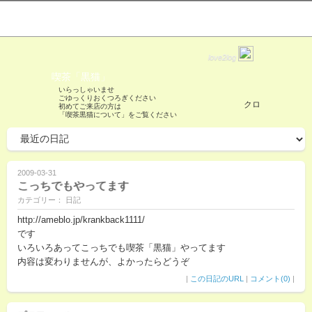
love2log
喫茶「黒猫」
いらっしゃいませ
ごゆっくりおくつろぎください
クロ
初めてご来店の方は
「喫茶黒猫について」をご覧ください
2009-03-31
こっちでもやってます
カテゴリー： 日記
http://ameblo.jp/krankback1111/
です
いろいろあってこっちでも喫茶「黒猫」やってます
内容は変わりませんが、よかったらどうぞ
|
この日記のURL
|
コメント(0)
|