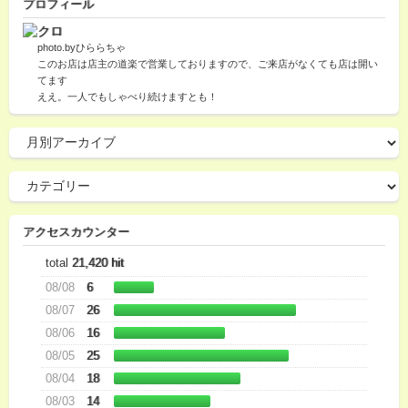
プロフィール
クロ
photo.byひららちゃ
このお店は店主の道楽で営業しておりますので、ご来店がなくても店は開い
てます
ええ。一人でもしゃべり続けますとも！
アクセスカウンター
total
21,420 hit
08/08
6
08/07
26
08/06
16
08/05
25
08/04
18
08/03
14