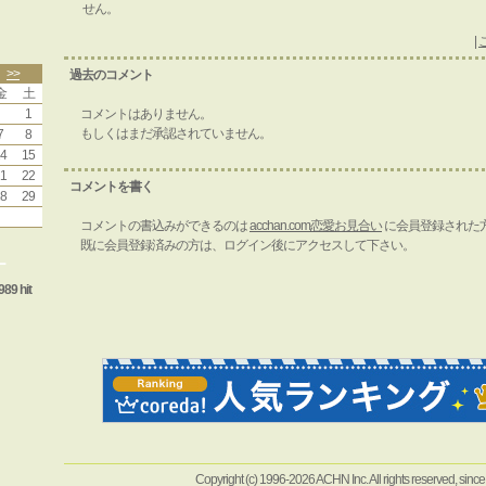
せん。
|
>>
過去のコメント
金
土
1
コメントはありません。
もしくはまだ承認されていません。
7
8
4
15
1
22
コメントを書く
8
29
コメントの書込みができるのは
acchan.com恋愛お見合い
に会員登録された
既に会員登録済みの方は、ログイン後にアクセスして下さい。
ー
989 hit
Copyright (c) 1996-2026 ACHN Inc. All rights reserved, sinc