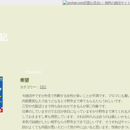
記
2014-03-09
希望
カテゴリー：
日記
今婚活中ですが外見で判断する女性が多いことが不満です。プロフにも書
内面重視な人で会うとなると小野市まで来てもらえたらうれしいです。
三宮や大阪辺りまで待ち合わせができる人が第二印象です。
仕事のしていますので土日が休日になっていますが小野市まで来てくれる
しておきますし車も用意しています。それ以外の人は会うのは厳しいかも
本気で結婚がしたい相手なら小野市まできてほしいです。そうすればチャ
顔がよくても内面が悪い人だって世の中にはいると思います。性格がきつ