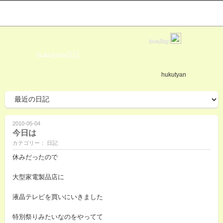
love2log
hukutyan日記
hukutyan
2010-05-04
今日は
カテゴリー： 日記
休みだったので
大型家電製品店に
液晶テレビを買いにいきました
特別祭りみたいなのをやってて