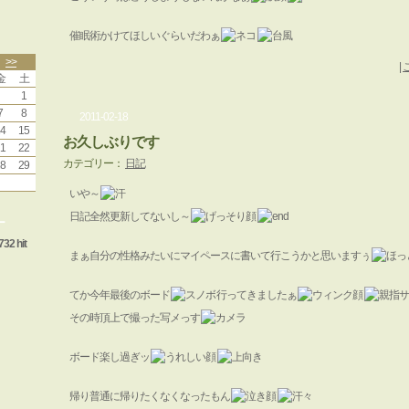
催眠術かけてほしいぐらいだわぁ
>>
|
金
土
1
7
8
2011-02-18
4
15
お久しぶりです
1
22
カテゴリー：
日記
8
29
いや～
日記全然更新してないし～
ー
732 hit
まぁ自分の性格みたいにマイペースに書いて行こうかと思いますぅ
てか今年最後のボード
行ってきましたぁ
その時頂上で撮った写メっす
ボード楽し過ぎッ
帰り普通に帰りたくなくなったもん