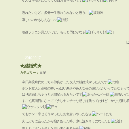
そんなキモチになってる自分もキモいです
忘れたいけど、多分一生忘れられないと思う…
泣
寂しいのかもしんないッ
映画ソラニン見たいけど、もっと凹むかなぁ
|
2010-10-17
★結婚式★
カテゴリー：
日記
今日高校時代めっちゃ仲良かった友人の結婚式やったんです
ホント友人と高校の時いっぱい悪さや色んな夜の遊びとかいってたなぁっ
ぱり結婚しちゃうと人間変わるみたいです
すごく真面目になってて少しヤンチャな感じは残ってたけど…かなり落ち
でもホント幸せそうやったしお似合いやったなぁ
久しぶりに会ったから抱きあった時、少し泣きそうになったし
友人とはホント色んな思い出があるから