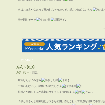
次はおまえやなぁって言われちゃったんで、婚カツ始めないとッ
幸せ掴むぞーッ
|
2010-10-16
んん～(>_<)
カテゴリー：
日記
最近なんか凹みぎみ
出逢いもないし、結構いい歳だしなぁ
結婚とかホントふと真剣に考えてしまう時がある
子供と奥さんと遊園地とか大きな公園、森とか行って自然な場所で手作り