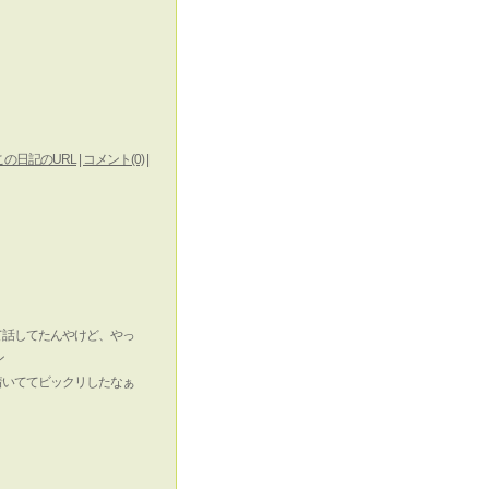
この日記のURL
|
コメント(0)
|
て話してたんやけど、やっ
着いててビックリしたなぁ