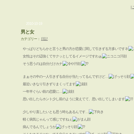
|
2010-10-19
男と女
カテゴリー：
日記
やっぱりどちらかと言うと男の方が恋愛に関して引きずる方多いですネ
女性はその辺強くてサクッとしてるイメージですわぁ
そう思うのは自分だけカナ
まぁその中の一人引きずる自分が当たってるんですけど…
最近いきなり引きずりまくってます
一年半ぐらい前の恋愛に…
思い出したらホント少し前のように覚えてて、思い出してしまいます
少しやり直したいとも思う時もあるんです…
軽く病気じゃんって感じですねぇ
病んでるんでしょうか