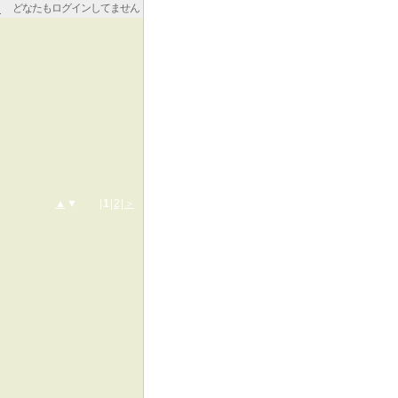
どなたもログインしてません
▲
▼ |
1
|
2
|
＞