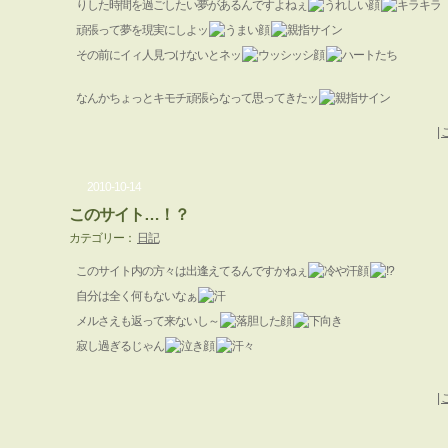
りした時間を過ごしたい夢があるんですよねぇ
頑張って夢を現実にしよッ
その前にイィ人見つけないとネッ
なんかちょっとキモチ頑張らなって思ってきたッ
|
2010-10-14
このサイト…！？
カテゴリー：
日記
このサイト内の方々は出逢えてるんですかねぇ
自分は全く何もないなぁ
メルさえも返って来ないし～
寂し過ぎるじゃん
|