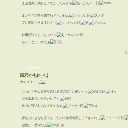
まぁ現実に戻りたくなかったんかも
また今年の冬か来年行きたいわぁ
てか絶対行きますけどッ
仕事頑張りまっしょいッ
ちょっと古いかなぁ
笑
|
2010-10-28
風邪かも(>_<｡)
カテゴリー：
日記
せっかく明日休みやのに身体の節々が痛い～ッ
完全風邪ひいたみたいです
休みに寝込むのはイヤやなぁ
皆さんいきなり寒くなったので体調管理して下さいねぇ
健康が一番やなぁ