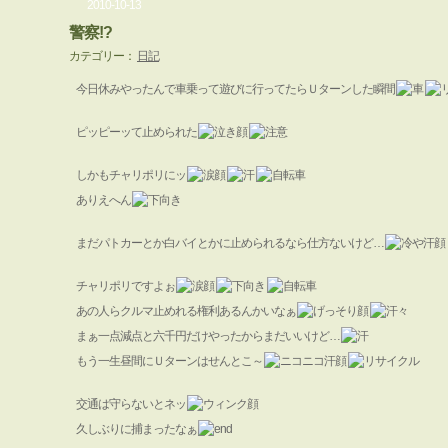
2010-10-13
警察!?
カテゴリー：
日記
今日休みやったんで車乗って遊びに行ってたらＵターンした瞬間
ピッピーッて止められた
しかもチャリポリにッ
ありえへん
まだパトカーとか白バイとかに止められるなら仕方ないけど…
チャリポリですよぉ
あの人らクルマ止めれる権利あるんかいなぁ
まぁ一点減点と六千円だけやったからまだいいけど…
もう一生昼間にＵターンはせんとこ～
交通は守らないとネッ
久しぶりに捕まったなぁ