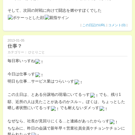
そして、次回の対戦に向けて闘志を燃やすぼくでした
|
この日記のURL
|
コメント(0)
|
2013-01-05
仕事？
カテゴリー： ひとりごと
毎日寒いっすね
今日は仕事っす
明日も仕事…サービス業はつらいっす
この土日は、とある分譲地の現場にいてるっす
でも、残り1
邸、近所の人は見たことがあるのかスル～。ぼくは、ちょっとした
晒し者状態にいてるっす
でも耐えないダメっす
なぜなら、社長が見回りにくる…と連絡があったからっす
ちなみに、昨日の会議で新年早々営業社員全員ケチョンケチョンに
怒られたっす