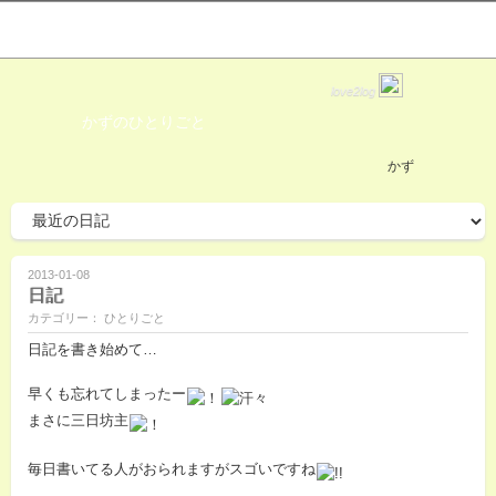
love2log
かずのひとりごと
かず
2013-01-08
日記
カテゴリー： ひとりごと
日記を書き始めて…
早くも忘れてしまったー
まさに三日坊主
毎日書いてる人がおられますがスゴいですね