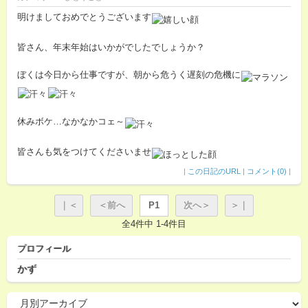
明けましておめでとうございます
皆さん、年末年始はいかがでしたでしょうか？
ぼくは今日から仕事ですが、朝から危うく遅刻の危機に
休みボケ…なかなかコェ～
皆さんも気をつけてくださいませ
|
この日記のURL
|
コメント(0)
|
｜＜
＜前へ
P1
次へ＞
＞｜
全4件中 1-4件目
プロフィール
かず