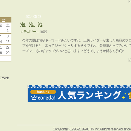
|
2014-05-27
>>
泡、泡、泡
金
土
1
カテゴリー：
日記
7
8
今年の夏は泡がキーワードみたいですね、三矢サイダーが出した商品のフ
4
15
プを開けると、氷ってジャリシャリするそうですね！是非味わってみたいですね
1
22
ーズン、そのギャップがいいと思います？どうでしょうか皆さん(^o^)v
8
29
|
ー
975 hit
Copyright (c) 1996-2026 ACHN Inc. All rights reserved, sinc