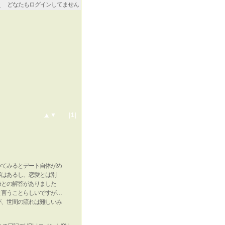
どなたもログインしてません
▲
▼ |
1
|
いてみるとデート自体がめ
事はあるし、恋愛とは別
嫌との解答がありました
と言うことらしいですが…
が、世間の流れは難しいみ