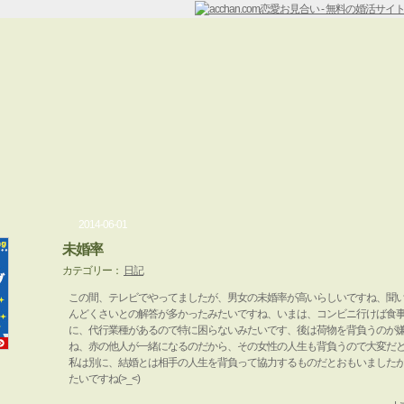
2014-06-01
未婚率
カテゴリー：
日記
この間、テレビでやってましたが、男女の未婚率が高いらしいですね、聞
んどくさいとの解答が多かったみたいですね、いまは、コンビニ行けば食
に、代行業種があるので特に困らないみたいです、後は荷物を背負うのが
ね、赤の他人が一緒になるのだから、その女性の人生も背負うので大変だ
私は別に、結婚とは相手の人生を背負って協力するものだとおもいました
たいですね(>_<)