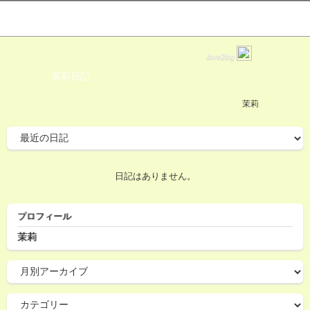
love2log
茉莉日記
茉莉
日記はありません。
プロフィール
茉莉