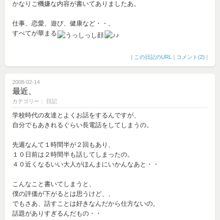
かなりご機嫌な内容が書いてありましたあ。
仕事、恋愛、遊び、健康など・・、
すべてが華まる
|
この日記のURL
|
コメント(2)
|
2008-02-14
最近、
カテゴリー： 日記
学校時代の友達とよくお話をするんですが、
自分でもあきれるぐらい長電話をしてしまうの。
先週なんて１時間半が２回もあり、
１０日前は２時間半も話してしまったの。
４０近くなるいい大人がほんまにいかんなあと・・
こんなこと書いてしまうと、
僕の評価が下がるとは思うけど、、
でもさあ、話すことは好きなんだから仕方ないの。
話題がありすぎるんだもの・・