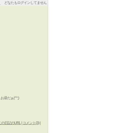
どなたもログインしてません
だぁ(^^;)
この日記のURL
|
コメント(3)
|