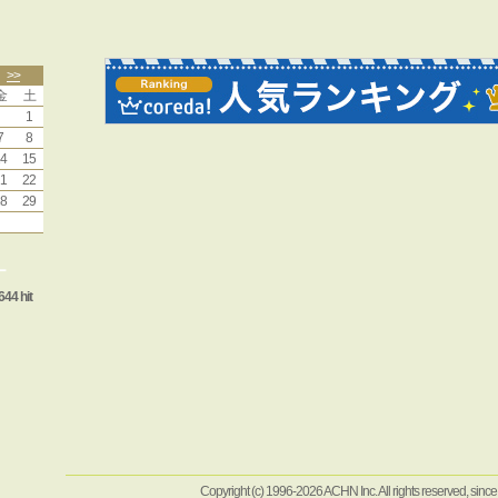
>>
金
土
1
7
8
4
15
1
22
8
29
ー
644 hit
Copyright (c) 1996-2026 ACHN Inc. All rights reserved, sinc