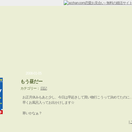
2008-01-05
もう昼だー
カテゴリー：
日記
お正月休みもあと少し、今日は早起きして買い物行こうって決めてたのに…お昼
早くお風呂入ってお出かけします☆
寒いかなぁ？
|