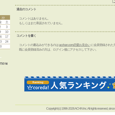
|
過去のコメント
>>
コメントはありません。
金
土
もしくはまだ承認されていません。
2
3
9
10
コメントを書く
6
17
3
24
コメントの書込みができるのは
acchan.com恋愛お見合い
に会員登録された
0
既に会員登録済みの方は、ログイン後にアクセスして下さい。
ー
750 hit
Copyright (c) 1996-2026 ACHN Inc. All rights reserved, sinc