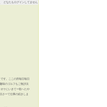
どなたもログインしてません
とです。ここの所毎日毎日
趣味のゴルフもご無沙汰
ラオケにいきてー歌へたや
さーて仕事の続きしま