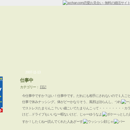
2007-11-13
仕事中
カテゴリー：
日記
今仕事中ですか？はい！仕事中です。だれにも相手にされないので１人ご
仕事で休みナッシング。体がどーかなりそう、風邪は治らんし、つれ
でストレスたまりんこ？いい歳こいてたまりんこって・・・・・・・・カ
けど…ドライブもいいなー暇ないけど、じゃーゆうなよ
すか！したくねー読んでくれた人あざーす
じゃ