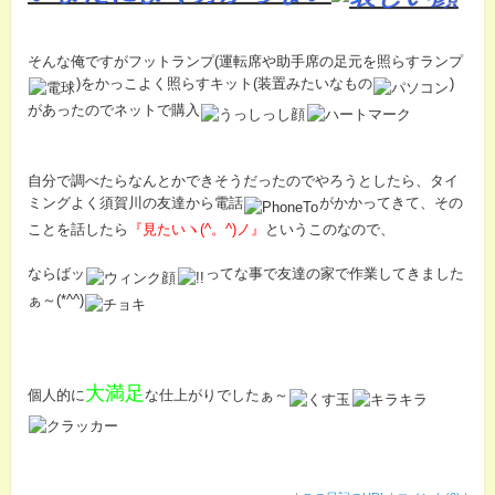
そんな俺ですがフットランプ(運転席や助手席の足元を照らすランプ
)をかっこよく照らすキット(装置みたいなもの
)
があったのでネットで購入
自分で調べたらなんとかできそうだったのでやろうとしたら、タイ
ミングよく須賀川の友達から電話
がかかってきて、その
ことを話したら
『見たいヽ(^。^)ノ』
というこのなので、
ならばッ
ってな事で友達の家で作業してきました
ぁ～(*^^)
大満足
個人的に
な仕上がりでしたぁ～