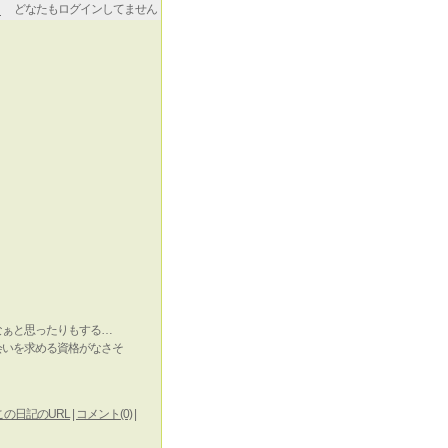
どなたもログインしてません
なぁと思ったりもする…
会いを求める資格がなさそ
この日記のURL
|
コメント(0)
|