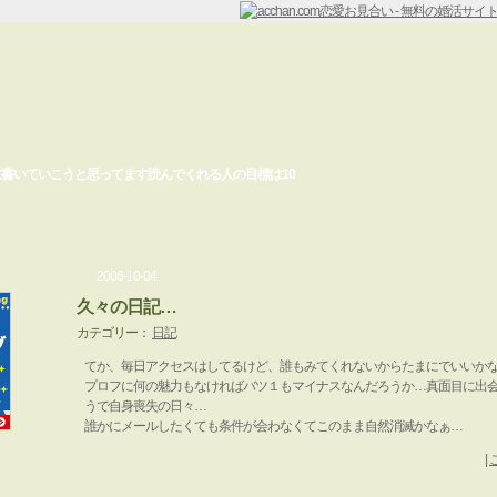
書いていこうと思ってます読んでくれる人の目標は10
2006-10-04
久々の日記…
カテゴリー：
日記
てか、毎日アクセスはしてるけど、誰もみてくれないからたまにでいいか
プロフに何の魅力もなければバツ１もマイナスなんだろうか…真面目に出
うで自身喪失の日々…
誰かにメールしたくても条件が会わなくてこのまま自然消滅かなぁ…
|