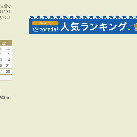
す自慢で
けど料
いてほ
>>
金
土
6
7
3
14
0
21
7
28
ー
693 hit