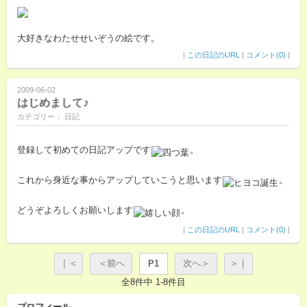
大好きなわたせせいぞうの絵です。
|
この日記のURL
|
コメント(0)
|
2009-06-02
はじめまして♪
カテゴリー： 日記
登録して初めての日記アップです
。
これから身近な事からアップしていこうと思います
。
どうぞよろしくお願いします
。
|
この日記のURL
|
コメント(0)
|
｜＜
＜前へ
P1
次へ＞
＞｜
全8件中 1-8件目
プロフィール