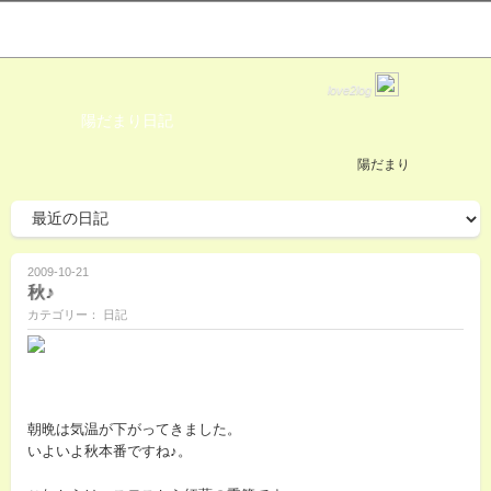
love2log
陽だまり日記
陽だまり
2009-10-21
秋♪
カテゴリー： 日記
朝晩は気温が下がってきました。
いよいよ秋本番ですね♪。